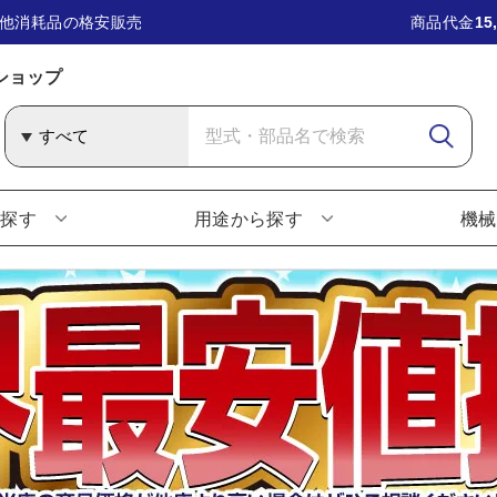
他消耗品の格安販売
商品代金
15
ショップ
ら探す
用途から探す
機械