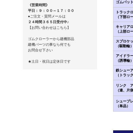
ゴムパッ
《営業時間》
平日：９：００～１７：００
トラック
●ご注文・質問メールは
（下部ロ
２４時間３６５日受付中♪
キャリア
【お問い合わせはこちら】
（上部ロ
ゴムクローラーから建機部品
スプロケ
建機パーツの事なら何でも
（駆動輪
お問合せ下さい
アイドラ
（誘導輪
★土日・祝日は定休日です
鉄シュー
（トラッ
リンク 
（連、片
シュープ
（単品）