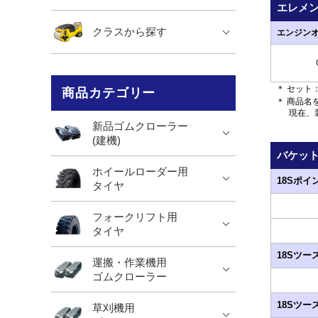
エレメ
クラスから探す
エンジン
＊ セット
商品カテゴリー
＊ 商品名
現在、装
新品ゴムクローラー
(建機)
バケッ
ホイールローダー用
18Sポ
タイヤ
フォークリフト用
タイヤ
18Sツ
運搬・作業機用
ゴムクローラー
18Sツ
草刈機用