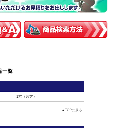
部品一覧
1本（片方）
▲TOPに戻る