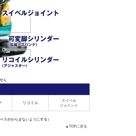
ません
スイベル
グ
リコイル
ジョイント
ホースがからまないようにする）
▲TOPに戻る