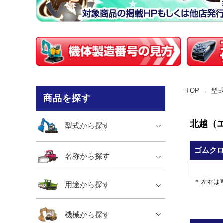
TOP
型
商品を探す
北越（エア
型式から探す
ゴムク
名称から探す
＊ 左右は
用途から探す
機械から探す