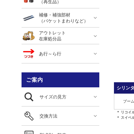
（再生品）
補修・補強部材
（バケットまわりなど）
アウトレット
在庫処分品
あ行～ら行
ご案内
シリン
サイズの見方
ブー
＊ リコイ
交換方法
＊ スイ