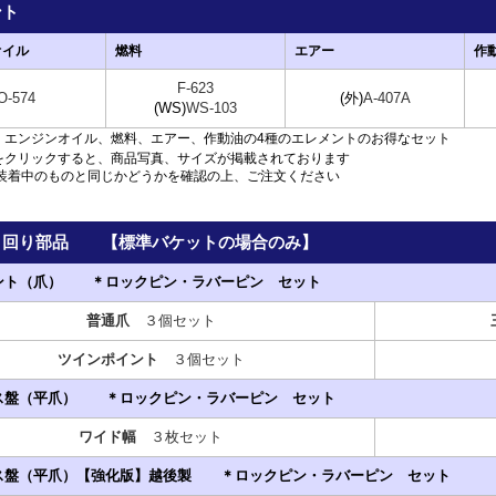
ント
オイル
燃料
エアー
作
F-623
O-574
(外)
A-407A
(WS)
WS-103
：エンジンオイル、燃料、エアー、作動油の4種のエレメントのお得なセット
をクリックすると、商品写真、サイズが掲載されております
着中のものと同じかどうかを確認の上、ご注文ください
ト回り部品 【標準バケットの場合のみ】
イント（爪） ＊ロックピン・ラバーピン セット
普通爪
３個セット
ツインポイント
３個セット
ース盤（平爪） ＊ロックピン・ラバーピン セット
ワイド幅
３枚セット
ース盤（平爪）【強化版】越後製 ＊ロックピン・ラバーピン セット