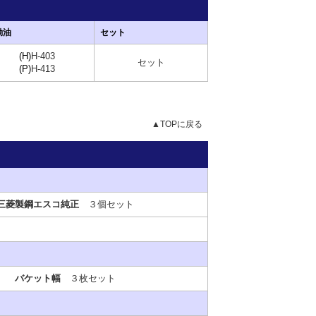
動油
セット
(H)
H-403
セット
(P)
H-413
▲TOPに戻る
三菱製鋼エスコ純正
３個セット
バケット幅
３枚セット