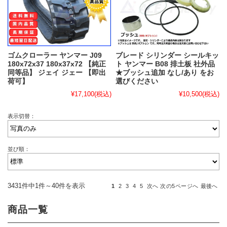
ゴムクローラー ヤンマー J09
ブレード シリンダー シールキッ
180x72x37 180x37x72 【純正
ト ヤンマー B08 排土板 社外品
同等品】 ジェイ ジェー 【即出
★ブッシュ追加 なし/あり をお
荷可】
選びください
¥17,100
(税込)
¥10,500
(税込)
表示切替：
並び順：
3431件中1件～40件を表示
1
2
3
4
5
次へ
次の5ページへ
最後へ
商品一覧