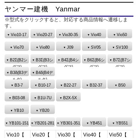
ヤンマー建機 Yanmar
※型式をクリックすると、対応する商品情報へ遷移しま
す。
Vio10-17
Vio20-27
Vio30-35
Vio40
Vio50
Vio70
Vio80
J09
SV05
SV100
B2Σ(B2シ
B3Σ(B3シ
B4Σ(B4シ
B6Σ(B6シ
B7Σ(B7シ
グマ)
グマ)
グマ)
グマ)
グマ)
B3δ(B3デ
B4δ(B4デ
ルタ)
ルタ)
B3-7
B10-17
B22-27
B32-37
B50
B03-08
B1U-7U
B2X-5X
YB10
YB20
YB101-151
YB201-281
YB301-351
YB451
YB551
Vio10【
Vio20【
Vio30【
Vio40【
Vio50【