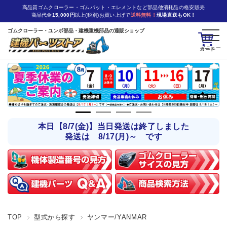
高品質ゴムクローラー・ゴムパット・エレメントなど部品他消耗品の格安販売
商品代金
15,000円
以上(税別)お買い上げで
送料無料！
現場直送もOK！
ゴムクローラー・ユンボ部品・建機重機部品の通販ショップ
カート
本日【8/7(金)】当日発送は終了しました
発送は 8/17(月)～ です
TOP
型式から探す
ヤンマー/YANMAR