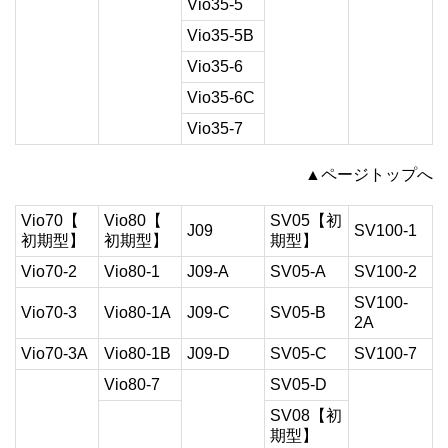
Vio35-5
Vio35-5B
Vio35-6
Vio35-6C
Vio35-7
▲ページトップへ
Vio70【
Vio80【
SV05【初
J09
SV100-1
初期型】
初期型】
期型】
Vio70-2
Vio80-1
J09-A
SV05-A
SV100-2
SV100-
Vio70-3
Vio80-1A
J09-C
SV05-B
2A
Vio70-3A
Vio80-1B
J09-D
SV05-C
SV100-7
Vio80-7
SV05-D
SV08【初
期型】