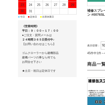
23
24
25
26
27
28
29
補修スプレー
30
31
ン #0076SL
■
■
■
今日
定休日
出荷休業日
《営業時間》
平日：９：００～１７：００
●ご注文・質問メールは
２４時間３６５日受付中♪
【お問い合わせはこちら】
表示切替：
45件中1件～
ゴムクローラーから建機部品
建機パーツの事なら何でも
お問合せ下さい
商品一
★土日・祝日は定休日です