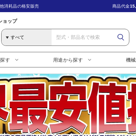
他消耗品の格安販売
商品代金
15
ショップ
ら探す
用途から探す
機械