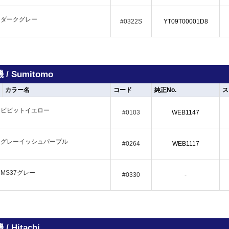
ダークグレー
#0322S
YT09T00001D8
/ Sumitomo
カラー名
コード
純正No.
ス
ビビットイエロー
#0103
WEB1147
グレーイッシュパープル
#0264
WEB1117
MS37グレー
#0330
-
 Hitachi