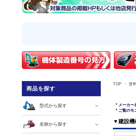
TOP
塗
商品を探す
* メーカ
型式から探す
* ご覧の
▼建設機
名称から探す