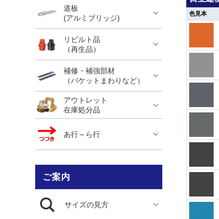
道板
色見本
(アルミブリッジ)
リビルト品
（再生品）
補修・補強部材
（バケットまわりなど）
アウトレット
在庫処分品
あ行～ら行
ご案内
サイズの見方