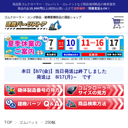
高品質ゴムクローラー・ゴムパット・エレメントなど部品他消耗品の格安販売
商品代金
15,000円
以上(税別)お買い上げで
送料無料！
現場直送もOK！
ゴムクローラー・ユンボ部品・建機重機部品の通販ショップ
カート
本日【8/7(金)】当日発送は終了しました
発送は 8/17(月)～ です
TOP
ゴムパット
250幅