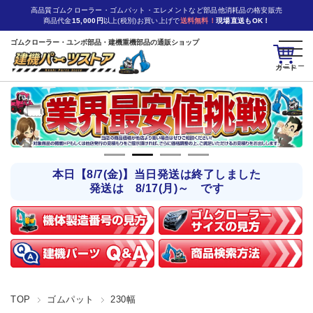
高品質ゴムクローラー・ゴムパット・エレメントなど部品他消耗品の格安販売
商品代金
15,000円
以上(税別)お買い上げで
送料無料！
現場直送もOK！
ゴムクローラー・ユンボ部品・建機重機部品の通販ショップ
カート
本日【8/7(金)】当日発送は終了しました
発送は 8/17(月)～ です
TOP
ゴムパット
230幅