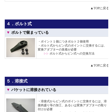
▲TOPに戻る
４．ボルト式
▼
ボルトで留まっている
・ポイント１個につき
ボルト
２個使用
・ボルト式からピン式のポイントに交換するには、
変換アダプター
の装着が必要
ボルト式からピン式への交換方法
▷▷
▲TOPに戻る
５．溶接式
▼
バケットに溶接されている
・溶接式からピン式のポイントに交換するには、溶
接肉盛り等の加工、あるいは
変換アダプター
の取り
付けが必要