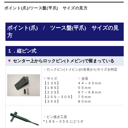
ポイント(爪)/ツース盤(平爪) サイズの見方
ポイント(爪) / ツース盤(平爪) サイズの見
方
１．縦ピン式
▼
センター上からロックピン(トメピン)で留まっている
・ロックピン(トメピン)の全長からサイズを特定
サイズ
全長
▽
▽
【
１３Ｓ
】 ４４～４５ｍｍ
【
１８Ｓ
】 ５５ｍｍ
【
２２Ｓ
】 ６７～６８ｍｍ
【
２５Ｓ
～
３０Ｓ
】 ７５ｍｍ
【
３５Ｓ
】 ８０ｍｍ
・
ピン抜き工具
*１８Ｓ～３５Ｓ にどうぞ