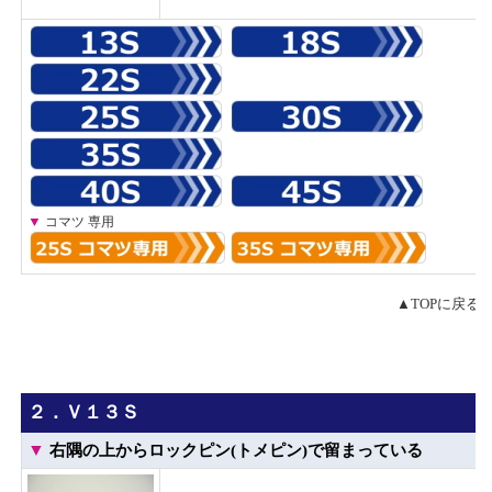
▼
コマツ 専用
▲TOPに戻る
２．Ｖ１３Ｓ
▼
右隅の上からロックピン(トメピン)で留まっている