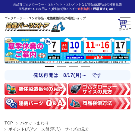
高品質ゴムクローラー・ゴムパット・エレメントなど部品他消耗品の格安販売
商品代金
15,000円
以上(税別)お買い上げで
送料無料！
現場直送もOK！
ゴムクローラー・ユンボ部品・建機重機部品の通販ショップ
カート
発送再開は 8/17(月)～ です
TOP
バケットまわり
ポイント(爪)/ツース盤(平爪) サイズの見方