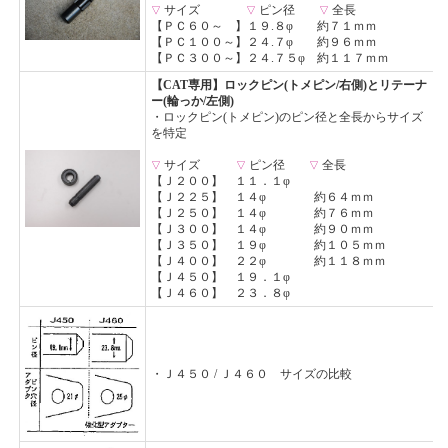
サイズ
ピン径
全長
▽
▽
▽
【
ＰＣ６０～
】１９.８φ 約７１ｍｍ
【
ＰＣ１００～
】２４.７φ 約９６ｍｍ
【
ＰＣ３００～
】２４.７５φ 約１１７ｍｍ
【CAT専用】ロックピン(トメピン/右側)とリテーナ
ー(輪っか/左側)
・ロックピン(トメピン)のピン径と全長からサイズ
を特定
サイズ
ピン径
全長
▽
▽
▽
【
Ｊ２００
】 １１．１φ
【
Ｊ２２５
】 １４φ 約６４ｍｍ
【
Ｊ２５０
】 １４φ 約７６ｍｍ
【
Ｊ３００
】 １４φ 約９０ｍｍ
【
Ｊ３５０
】 １９φ 約１０５ｍｍ
【
Ｊ４００
】 ２２φ 約１１８ｍｍ
【
Ｊ４５０
】 １９．１φ
【
Ｊ４６０
】 ２３．８φ
・
Ｊ４５０
/
Ｊ４６０
サイズの比較