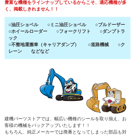
豊富な機種をラインナップしているからこそ、適応機種が多
く、掲載しきれません！！
○油圧ショベル ○ミニ油圧ショベル ○ブルドーザー
○ホイールローダー ○フォークリフト ○ダンプトラ
ック
○不整地運搬車（キャリアダンプ） ○道路機械 ○ク
レーン などなど
建機パーツストアでは、幅広い機種のシールを取り揃え、お
客様の機械をバックアップいたします！！
もちろん、純正メーカーでは廃番となってしまった部品も対