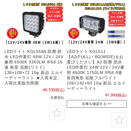
LEDライト KGL558A 防塵 防
LEDライト KGL511
水 LED作業灯 48W 12V / 24V
【A2(FULL) / B2(WIDE)をお
兼用 6500K 3360LM IP68 16
選びください】A2 防塵 防水
連 角形 拡散(ワイド)
LED作業灯 24W 12V / 24V兼
138×108×72 10φ 新品 エルイ
用 6500K 1750LM IP68 8連
ーディーライト ★入荷未定、
長四角形 拡散フル/ワイド
入荷次第販売再開
106×142×60 10φ 新品 エルイ
ーディーライト
¥8,700
(税込)
¥7,900
(税込)
在庫切れ
在庫を確認する