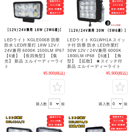
LEDライト KGLE006B 防塵
LEDライト KGLWH1A スイッ
防水 LED作業灯 18W 12V /
チ付 防塵 防水 LED作業灯
24V兼用 6000K 1500LM IP67
30W 12V / 24V兼用 6000K
【6連】 【長四角型】 【集
1800LM IP68 【6連】 【角
光】 新品 エルイーディーライ
型】 【拡散】 ★スイッチ付
ト
新品 エルイーディーライト
¥5,800
(税込)
¥5,900
(税込)
購入数
個
購入数
個