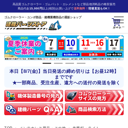
高品質ゴムクローラー・ゴムパット・エレメントなど部品他消耗品の格安販売
商品代金
15,000円
以上(税別)お買い上げで
送料無料！
現場直送もOK！
ゴムクローラー・ユンボ部品・建機重機部品の通販ショップ
カート
本日【8/7(金)】当日発送の締め切りは【お昼12時】
までです
★一部商品、受注生産、遠方への送付の発送を除く