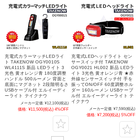
充電式カラーマッチLEDライ
充電式LEDヘッドライト セン
ト TAKENOW OGY0010S
サースイッチ付 TAKENOW
WL4111S 新品 LEDライト 3
OGY0021 HL002 新品 LEDラ
光色 黄オレンジ青 180度調整
イト 3光色 黄オレンジ青 ★赤
ハンドル 500ルーメン 背面と
外線センサースイッチ付 手を
底面にマグネット 2段階明るさ
振ってON/OFF 60度調整ホル
USBケーブル付 エルイーディ
ダー 160ルーメン USBケーブ
ーライト テイクナウ
ル付 エルイーディーライト テ
イクナウ
メーカー定価:
¥12,100
(税込)
メーカー定価:
¥7,590
(税込)
価格:
¥11,500
(税込)
4%OFF
価格:
¥7,200
(税込)
5%OFF