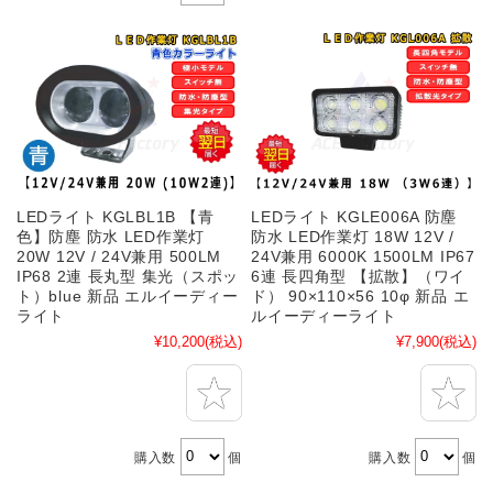
LEDライト KGLBL1B 【青
LEDライト KGLE006A 防塵
色】防塵 防水 LED作業灯
防水 LED作業灯 18W 12V /
20W 12V / 24V兼用 500LM
24V兼用 6000K 1500LM IP67
IP68 2連 長丸型 集光（スポッ
6連 長四角型 【拡散】（ワイ
ト）blue 新品 エルイーディー
ド） 90×110×56 10φ 新品 エ
ライト
ルイーディーライト
¥10,200
(税込)
¥7,900
(税込)
購入数
個
購入数
個