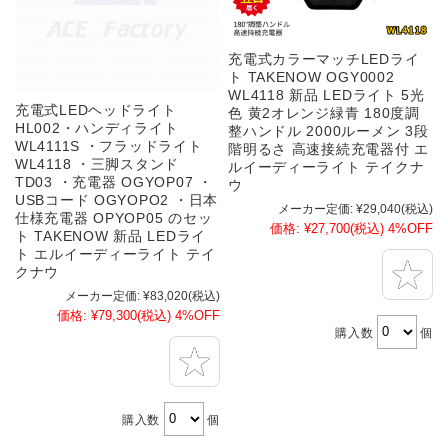
充電式カラーマッチLEDライ
ト TAKENOW OGY0002
WL4118 新品 LEDライト 5光
充電式LEDヘッドライト
色 黄2オレンジ緑青 180度調
HL002・ハンディライト
整ハンドル 2000ルーメン 3段
WL4111S ・フラッドライト
階明るさ 高速接続充電器付 エ
WL4118 ・三脚スタンド
ルイーディーライト テイクナ
TD03 ・充電器 OGYOP07 ・
ウ
USBコード OGYOPO2 ・日本
メーカー定価:
¥29,040
(税込)
仕様充電器 OPYOP05 のセッ
価格:
¥27,700
(税込)
4%OFF
ト TAKENOW 新品 LEDライ
ト エルイーディーライト テイ
クナウ
メーカー定価:
¥83,020
(税込)
価格:
¥79,300
(税込)
4%OFF
購入数
個
購入数
個