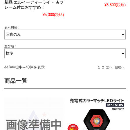
新品 エルイーディーライト ★フ
¥5,800
(税込)
レーム付におすすめ！
¥5,300
(税込)
表示切替：
並び順：
44件中1件～40件を表示
1
2
次へ
最後へ
商品一覧