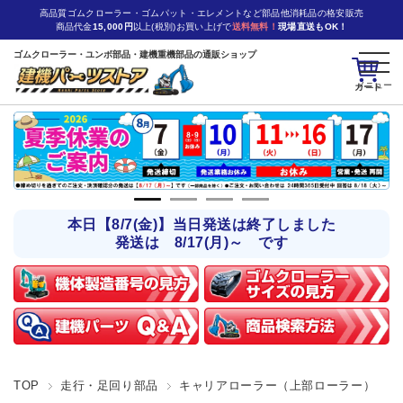
高品質ゴムクローラー・ゴムパット・エレメントなど部品他消耗品の格安販売
商品代金
15,000円
以上(税別)お買い上げで
送料無料！
現場直送もOK！
ゴムクローラー・ユンボ部品・建機重機部品の通販ショップ
カート
本日【8/7(金)】当日発送は終了しました
発送は 8/17(月)～ です
TOP
走行・足回り部品
キャリアローラー（上部ローラー）