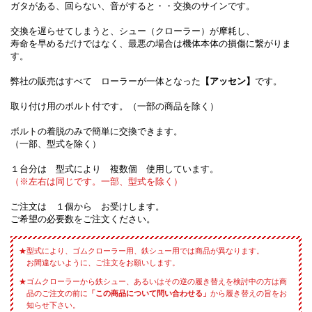
ガタがある、回らない、音がすると・・交換のサインです。
交換を遅らせてしまうと、シュー（クローラー）が摩耗し、
寿命を早めるだけではなく、最悪の場合は機体本体の損傷に繋がりま
す。
弊社の販売はすべて ローラーが一体となった
【アッセン】
です。
取り付け用のボルト付です。（一部の商品を除く）
ボルトの着脱のみで簡単に交換できます。
（一部、型式を除く）
１台分は 型式により 複数個 使用しています。
（※左右は同じです。一部、型式を除く）
ご注文は １個から お受けします。
ご希望の必要数をご注文ください。
型式により、ゴムクローラー用、鉄シュー用では商品が異なります。
お間違ないように、ご注文をお願いします。
ゴムクローラーから鉄シュー、あるいはその逆の履き替えを検討中の方は商
品のご注文の前に
「この商品について問い合わせる」
から履き替えの旨をお
知らせ下さい。