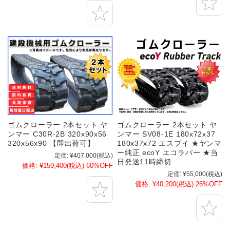
ゴムクローラー 2本セット ヤ
ゴムクローラー 2本セット ヤ
ンマー C30R-2B 320x90x56
ンマー SV08-1E 180x72x37
320x56x90 【即出荷可】
180x37x72 エスブイ ★ヤンマ
ー純正 ecoY エコラバー ★当
定価:
¥407,000
(税込)
日発送11時締切
価格:
¥159,400
(税込)
60%OFF
定価:
¥55,000
(税込)
価格:
¥40,200
(税込)
26%OFF