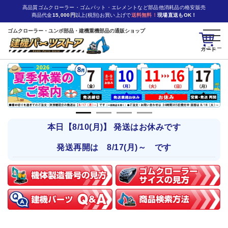
高品質ゴムクローラー・ゴムパット・エレメントなど部品他消耗品の格安販売
商品代金
15,000円
以上(税別)お買い上げで
送料無料！
現場直送もOK！
ゴムクローラー・ユンボ部品・建機重機部品の通販ショップ
カート
本日【8/10(月)】 発送はお休みです
発送再開は 8/17(月)～ です