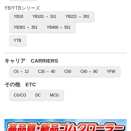
YB/YTBシリーズ
YB10
YB101 ～ 151
YB221 ～ 281
YB301 ～ 351
YB400 ～ 551
YTB
キャリア CARRIERS
C6 ～ 12
C20 ～ 40
C50
C60 ～ 80
YFW
その他 ETC
CG/CO
DC
MCG