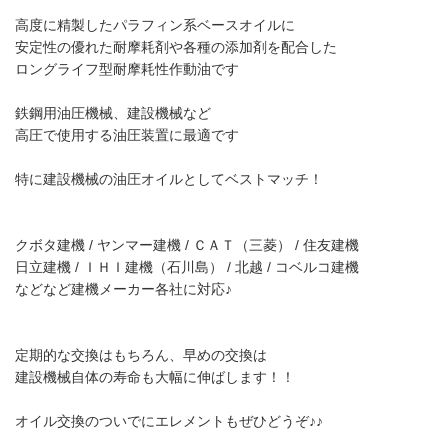
高度に精製したパラフィン系ベースオイルに
安定性の優れた耐摩耗剤や各種の添加剤を配合した
ロングライフ型耐摩耗性作動油です
鉄鋼用油圧機械、建設機械など
高圧で使用する油圧装置に最適です
特に建設機械の油圧オイルとしてベストマッチ！
クボタ建機 / ヤンマー建機 / ＣＡＴ（三菱） / 住友建機
日立建機 / ＩＨＩ建機（石川島） / 北越 / コベルコ建機
などなど建機メーカー各社に対応♪
定期的な交換はもちろん、早めの交換は
建設機械自体の寿命も大幅に伸ばします！！
オイル交換のついでにエレメントもぜひどうぞ♪♪