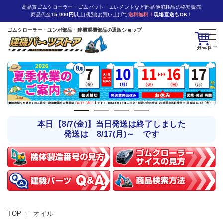
高品質ゴムクローラー・ゴムパット・エレメントなど部品他消耗品の格安販売
商品代金
15,000円
以上(税別)お買い上げで
送料無料！
現場直送もOK！
ゴムクローラー・ユンボ部品・建機重機部品の通販ショップ
カート
本日【8/7(金)】当日発送は終了しました
発送は 8/17(月)～ です
TOP
オイル