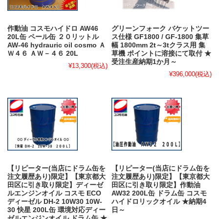
作動油 コスモハイドロ AW46
グリーンフォーク バケットツー
20L缶 ペール缶 ２０リットル
ス仕様 GF1800 / GF-1800 集草
AW-46 hydrauric oil cosmo Ａ
幅 1800mm 2t～3tクラス用 集
Ｗ４６ ＡＷ－４６ 20L
草機 ポイントに溶接にて取付 ★
受注生産納期1か月～
¥13,300
(税込)
¥396,000
(税込)
【リピーター(当店にドラム缶を
【リピーター(当店にドラム缶を
注文履歴あり)限定】【東京都大
注文履歴あり)限定】【東京都大
田区に引き取り限定】ディーゼ
田区に引き取り限定】作動油
ルエンジンオイル コスモ ECO
AW32 200L缶 ドラム缶 コスモ
ディーゼル DH-2 10W30 10W-
ハイドロリックオイル ★納期4
30 快星 200L缶 環境対応ディー
日～
ゼルエンジンオイル ドラム缶 ★