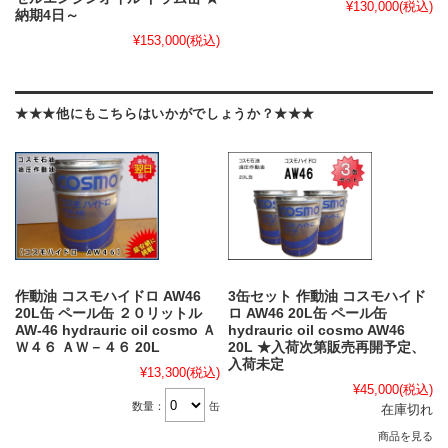
¥130,000
(税込)
納期4日～
¥153,000
(税込)
★★★他にもこちらはいかがでしょうか？★★★
作動油 コスモハイドロ AW46
3缶セット 作動油 コスモハイド
20L缶 ペール缶 ２０リットル
ロ AW46 20L缶 ペール缶
AW-46 hydrauric oil cosmo Ａ
hydrauric oil cosmo AW46
Ｗ４６ ＡＷ－４６ 20L
20L ★入荷次第販売再開予定、
入荷未定
¥13,300
(税込)
¥45,000
(税込)
数量：
缶
在庫切れ
商品を見る