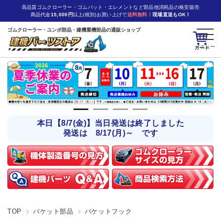
高品質ゴムクローラー・ゴムパット・エレメントなど部品他消耗品の格安販売
商品代金
15,000円
以上(税別)お買い上げで
送料無料！
現場直送もOK！
ゴムクローラー・ユンボ部品・建機重機部品の通販ショップ
カート
本日【8/7(金)】当日発送は終了しました
発送は 8/17(月)～ です
TOP
バケット部品
バケットフック