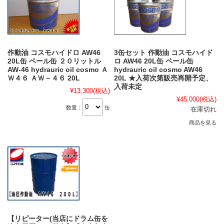
作動油 コスモハイドロ AW46
3缶セット 作動油 コスモハイド
20L缶 ペール缶 ２０リットル
ロ AW46 20L缶 ペール缶
AW-46 hydrauric oil cosmo Ａ
hydrauric oil cosmo AW46
Ｗ４６ ＡＷ－４６ 20L
20L ★入荷次第販売再開予定、
入荷未定
¥13,300
(税込)
¥45,000
(税込)
数量：
缶
在庫切れ
商品を見る
【リピーター(当店にドラム缶を