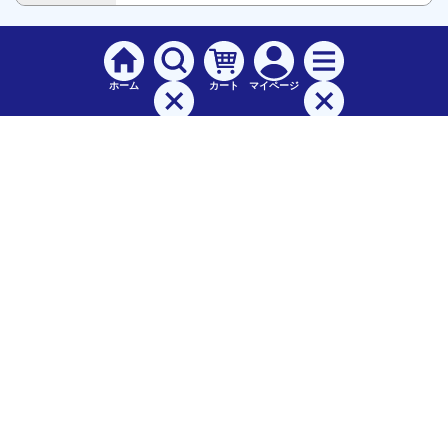
ホーム
カート
マイページ
検索
メニュー
ご
利用案内
お支払について（手数料）
配送料について
納期（配送）について
領収書・請求書・納品書について
交換・返品について