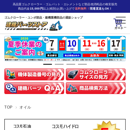
高品質ゴムクローラー・ゴムパット・エレメントなど部品他消耗品の格安販売
商品代金
15,000円
以上(税別)お買い上げで
送料無料！
現場直送もOK！
ゴムクローラー・ユンボ部品・建機重機部品の通販ショップ
カート
TOP
オイル