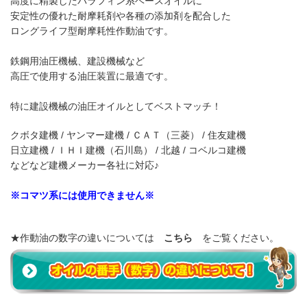
高度に精製したパラフィン系ベースオイルに
安定性の優れた耐摩耗剤や各種の添加剤を配合した
ロングライフ型耐摩耗性作動油です。
鉄鋼用油圧機械、建設機械など
高圧で使用する油圧装置に最適です。
特に建設機械の油圧オイルとしてベストマッチ！
クボタ建機 / ヤンマー建機 / ＣＡＴ（三菱） / 住友建機
日立建機 / ＩＨＩ建機（石川島） / 北越 / コベルコ建機
などなど建機メーカー各社に対応♪
※コマツ系には使用できません※
★作動油の数字の違いについては
こちら
をご覧ください。