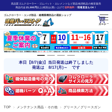
高品質ゴムクローラー・ゴムパット・エレメントなど部品他消耗品の格安販売
商品代金
15,000円
以上(税別)お買い上げで
送料無料！
現場直送もOK！
ゴムクローラー・ユンボ部品・建機重機部品の通販ショップ
カート
本日【8/7(金)】当日発送は終了しました
発送は 8/17(月)～ です
TOP
メンテナンス用品・その他
グリース／グリースガン