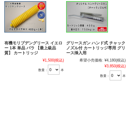
有機モリブデングリース イエロ
グリースガン ハンド式 チャック
ー 1本 単品 バラ 【最上級品
ノズル付 カートリッジ専用 グリ
質】 カートリッジ
ース挿入用
¥1,500
(税込)
希望小売価格:
¥4,180
(税込)
¥3,850
(税込)
数量：
本
数量：
本