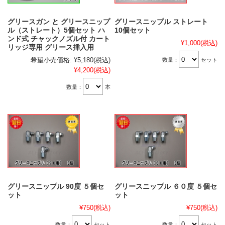
グリースガン と グリースニップ
グリースニップル ストレート
ル（ストレート）5個セット ハ
10個セット
ンド式 チャックノズル付 カート
¥1,000
(税込)
リッジ専用 グリース挿入用
希望小売価格:
¥5,180
(税込)
数量：
セット
¥4,200
(税込)
数量：
本
グリースニップル 90度 ５個セ
グリースニップル ６０度 ５個セ
ット
ット
¥750
(税込)
¥750
(税込)
数量：
セット
数量：
セット