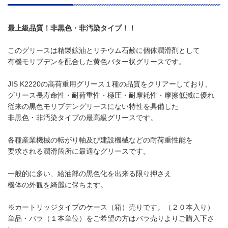
最上級品質！非黒色・非汚染タイプ！！
このグリースは精製鉱油とリチウム石鹸に個体潤滑剤として
有機モリブデンを配合した黄色バター状グリースです。
JIS K2220の高荷重用グリース１種の品質をクリアーしており、
グリース長寿命性・耐荷重性・極圧・耐摩耗性・摩擦低減に優れ
従来の黒色モリブデングリースにない特性を具備した
非黒色・非汚染タイプの最高級グリースです。
各種産業機械の転がり軸及び建設機械などの耐荷重性能を
要求される潤滑箇所に最適なグリースです。
一般的に多い、給油部の黒色化を出来る限り押さえ
機体の外観を綺麗に保ちます。
※カートリッジタイプのケース（箱）売りです。（２０本入り）
単品・バラ（１本単位）をご希望の方はバラ売りよりご購入下さ