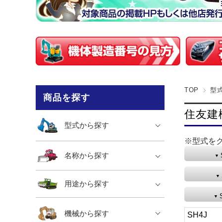
TOP
型
商品を探す
住友建機
型式から探す
※型式を
名称から探す
用途から探す
機械から探す
SH4J