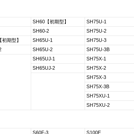
SH60【初期型】
SH75U-1
SH60-2
SH75U-2
J【初期型】
SH65U-1
SH75U-3
2
SH65U-2
SH75U-3B
SH65UJ-1
SH75X-1
SH65UJ-2
SH75X-2
SH75X-3
SH75X-3B
SH75XU-1
SH75XU-2
S60F-3
S100E