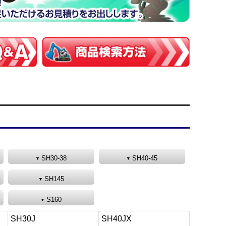
SH30-38
SH40-45
SH145
S160
SH30J
SH40JX