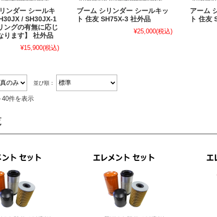
リンダー シールキ
ブーム シリンダー シールキッ
アーム 
0JX / SH30JX-1
ト 住友 SH75X-3 社外品
ト 住友 
リングの有無に応じ
¥25,000
(税込)
なります】 社外品
¥15,900
(税込)
並び順：
～40件を表示
覧