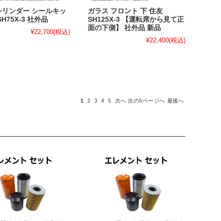
シリンダー シールキッ
ガラス フロント 下 住友
SH75X-3 社外品
SH125X-3 【運転席から見て正
面の下側】 社外品 新品
¥22,700
(税込)
¥22,400
(税込)
1
2
3
4
5
次へ
次の5ページへ
最後へ