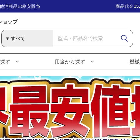
他消耗品の格安販売
商品代金
15
ショップ
ら探す
用途から探す
機械