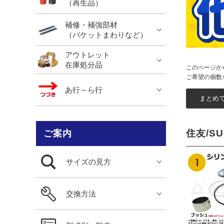
（再生品）
補修・補強部材
（バケットまわりなど）
アウトレット
在庫処分品
このページか
ご希望の個数
あ行～ら行
住友/S
ご案内
サイズの見方
交換方法