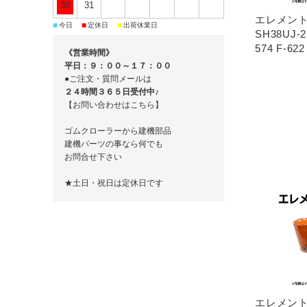
30
31
エレメント
■
■
■
今日
定休日
出荷休業日
SH38UJ-2
574 F-62
《営業時間》
平日：９：００～１７：００
●ご注文・質問メールは
２４時間３６５日受付中♪
【お問い合わせはこちら】
ゴムクローラーから建機部品
建機パーツの事なら何でも
お問合せ下さい
★土日・祝日は定休日です
エレメント