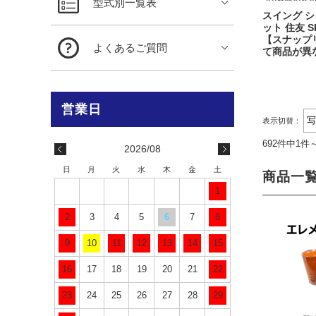
型式別一覧表
スイング シ
ット 住友 SH3
【スナップ
よくあるご質問
て商品が異
表示切替：
692件中1件
2026/08
日
月
火
水
木
金
土
商品一
1
2
3
4
5
6
7
8
9
10
11
12
13
14
15
16
17
18
19
20
21
22
23
24
25
26
27
28
29