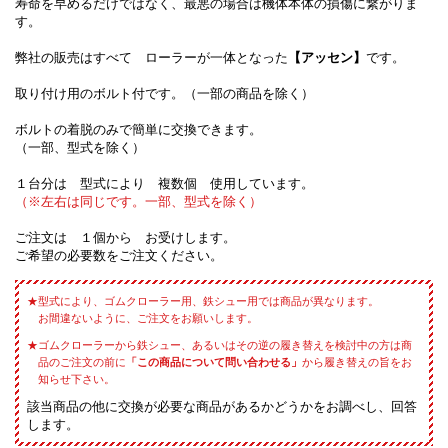
寿命を早めるだけではなく、最悪の場合は機体本体の損傷に繋がりま
す。
弊社の販売はすべて ローラーが一体となった
【アッセン】
です。
取り付け用のボルト付です。（一部の商品を除く）
ボルトの着脱のみで簡単に交換できます。
（一部、型式を除く）
１台分は 型式により 複数個 使用しています。
（※左右は同じです。一部、型式を除く）
ご注文は １個から お受けします。
ご希望の必要数をご注文ください。
型式により、ゴムクローラー用、鉄シュー用では商品が異なります。
お間違ないように、ご注文をお願いします。
ゴムクローラーから鉄シュー、あるいはその逆の履き替えを検討中の方は商
品のご注文の前に
「この商品について問い合わせる」
から履き替えの旨をお
知らせ下さい。
該当商品の他に交換が必要な商品があるかどうかをお調べし、回答
します。