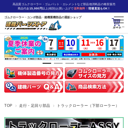
高品質ゴムクローラー・ゴムパット・エレメントなど部品他消耗品の格安販売
商品代金
15,000円
以上(税別)お買い上げで
送料無料！
現場直送もOK！
ゴムクローラー・ユンボ部品・建機重機部品の通販ショップ
カート
TOP
走行・足回り部品
トラックローラー（下部ローラー）