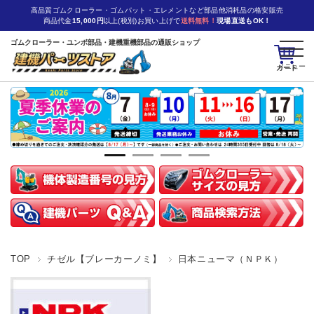
高品質ゴムクローラー・ゴムパット・エレメントなど部品他消耗品の格安販売
商品代金
15,000円
以上(税別)お買い上げで
送料無料！
現場直送もOK！
ゴムクローラー・ユンボ部品・建機重機部品の通販ショップ
カート
TOP
チゼル【ブレーカーノミ】
日本ニューマ（ＮＰＫ）