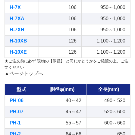
H-7X
106
950～1,000
H-7XA
106
950～1,000
H-7XH
106
950～1,000
H-10XB
126
1,100～1,200
H-10XE
126
1,100～1,200
★ご注文前に必ず 現物の【胴径】 と同じかどうかをご確認の上、ご注
文ください
▲ページトップへ
型式
胴径φ(mm)
全長(mm)
PH-06
40～42
490～520
PH-07
45～47
520～600
PH-1
55～57
600～660
PH-2
64～66
650