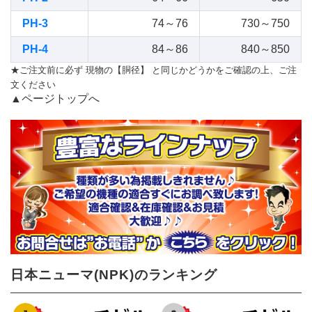
PH-3
74～76
730～750
PH-4
84～86
840～850
★ご注文前に必ず 現物の【胴径】 と同じかどうかをご確認の上、ご注
文ください
▲ページトップへ
日本ニューマ(NPK)のランキング