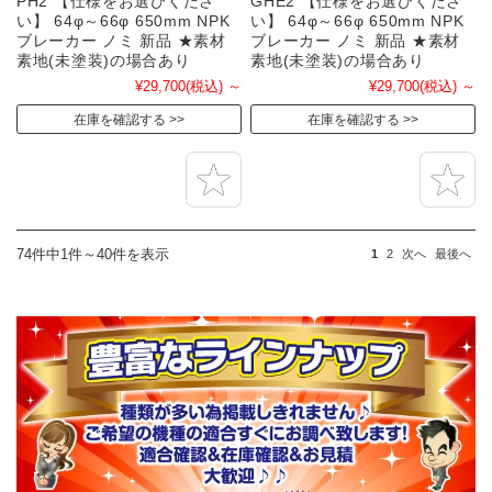
PH2 【仕様をお選びくださ
GHE2 【仕様をお選びくださ
い】 64φ～66φ 650mm NPK
い】 64φ～66φ 650mm NPK
ブレーカー ノミ 新品 ★素材
ブレーカー ノミ 新品 ★素材
素地(未塗装)の場合あり
素地(未塗装)の場合あり
¥29,700
(税込)
～
¥29,700
(税込)
～
在庫を確認する
在庫を確認する
74件中1件～40件を表示
1
2
次へ
最後へ