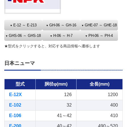
E-12 ～ E-213
GH-06 ～ GH-16
GHE-07 ～ GHE-18
GHS-06 ～ GHS-18
H-06 ～ H-7
PH-06 ～ PH-4
★型式をクリックすると、対応する商品情報へ遷移します
日本ニューマ
型式
胴径φ(mm)
全長(mm)
E-12X
126
1200
E-102
32
400
E-106
41～42
410
E-200
40～42
490～520