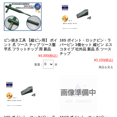
ピン抜き工具 【縦ピン用】 ポイ
18S ポイント・ロックピン・ラ
ント 爪 ツース チップ ツース盤
バーピン 3個セット 縦ピン エス
平爪 フラットチップ 用 新品
コタイプ 社外品 新品 爪 ツース
チップ
¥4,000
(税込)
¥3,150
(税込)
数量：
本
商品を見る