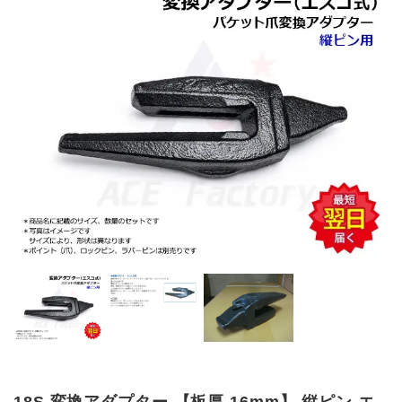
18S 変換アダプター 【板厚 16mm】 縦ピン エ