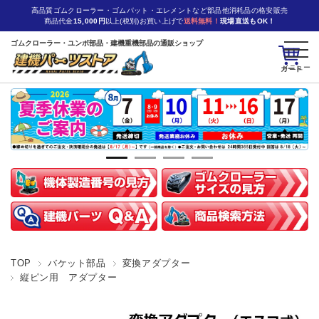
高品質ゴムクローラー・ゴムパット・エレメントなど部品他消耗品の格安販売
商品代金
15,000円
以上(税別)お買い上げで
送料無料！
現場直送もOK！
ゴムクローラー・ユンボ部品・建機重機部品の通販ショップ
カート
TOP
バケット部品
変換アダプター
縦ピン用 アダプター