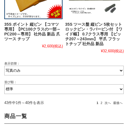
35S ポイント 縦ピン 【コマツ
35S ツース盤 縦ピン 5枚セット
専用】【PC100クラスの一部～
ロックピン・ラバーピン付 【ワ
PC200～専用】 社外品 新品 爪
イド幅】 0.7クラス専用 【ピッ
ツース チップ
チ207～243mm】 平爪 フラッ
トチップ 社外品 新品
¥2,600
(税込)
¥32,600
(税込)
表示切替：
並び順：
43件中1件～40件を表示
1
2
次へ
最後へ
商品一覧