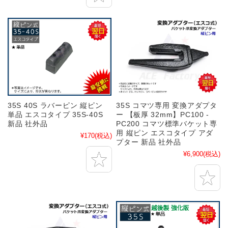
35S 40S ラバーピン 縦ピン
35S コマツ専用 変換アダプタ
単品 エスコタイプ 35S-40S
ー 【板厚 32mm】PC100 -
新品 社外品
PC200 コマツ標準バケット専
用 縦ピン エスコタイプ アダ
¥170
(税込)
プター 新品 社外品
¥6,900
(税込)