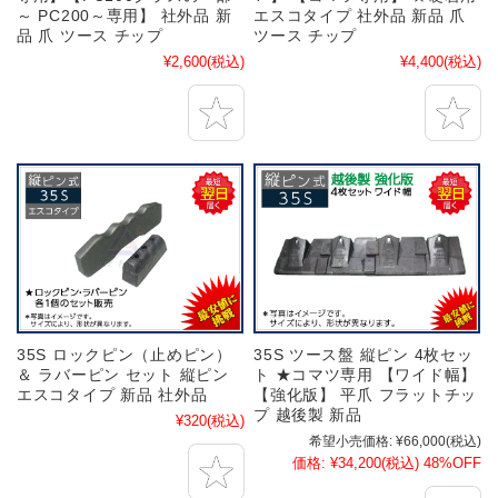
～ PC200～専用】 社外品 新
エスコタイプ 社外品 新品 爪
品 爪 ツース チップ
ツース チップ
¥2,600
(税込)
¥4,400
(税込)
35S ロックピン（止めピン）
35S ツース盤 縦ピン 4枚セッ
＆ ラバーピン セット 縦ピン
ト ★コマツ専用 【ワイド幅】
エスコタイプ 新品 社外品
【強化版】 平爪 フラットチッ
プ 越後製 新品
¥320
(税込)
希望小売価格:
¥66,000
(税込)
価格:
¥34,200
(税込)
48%OFF