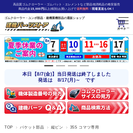
高品質ゴムクローラー・ゴムパット・エレメントなど部品他消耗品の格安販売
商品代金
15,000円
以上(税別)お買い上げで
送料無料！
現場直送もOK！
ゴムクローラー・ユンボ部品・建機重機部品の通販ショップ
カート
本日【8/7(金)】当日発送は終了しました
発送は 8/17(月)～ です
TOP
バケット部品
縦ピン
35S コマツ専用