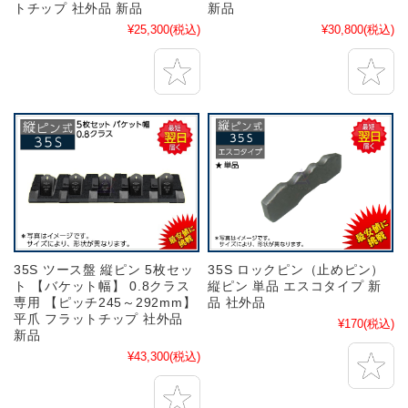
トチップ 社外品 新品
新品
¥25,300
(税込)
¥30,800
(税込)
35S ツース盤 縦ピン 5枚セッ
35S ロックピン（止めピン）
ト 【バケット幅】 0.8クラス
縦ピン 単品 エスコタイプ 新
専用 【ピッチ245～292mm】
品 社外品
平爪 フラットチップ 社外品
¥170
(税込)
新品
¥43,300
(税込)