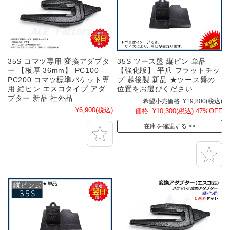
35S コマツ専用 変換アダプタ
35S ツース盤 縦ピン 単品
ー 【板厚 36mm】 PC100 -
【強化版】 平爪 フラットチッ
PC200 コマツ標準バケット専
プ 越後製 新品 ★ツース盤の
用 縦ピン エスコタイプ アダ
位置をお選びください
プター 新品 社外品
希望小売価格:
¥19,800
(税込)
¥6,900
(税込)
価格:
¥10,300
(税込)
47%OFF
在庫を確認する