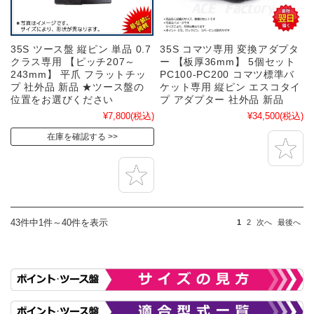
35S ツース盤 縦ピン 単品 0.7
35S コマツ専用 変換アダプタ
クラス専用 【ピッチ207～
ー 【板厚36mm】 5個セット
243mm】 平爪 フラットチッ
PC100-PC200 コマツ標準バ
プ 社外品 新品 ★ツース盤の
ケット専用 縦ピン エスコタイ
位置をお選びください
プ アダプター 社外品 新品
¥7,800
(税込)
¥34,500
(税込)
在庫を確認する
43件中1件～40件を表示
1
2
次へ
最後へ