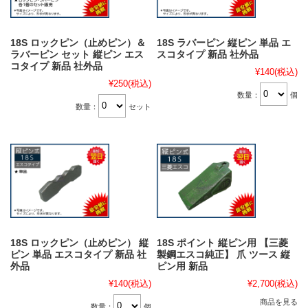
18S ロックピン（止めピン）＆
18S ラバーピン 縦ピン 単品 エ
ラバーピン セット 縦ピン エス
スコタイプ 新品 社外品
コタイプ 新品 社外品
¥140
(税込)
¥250
(税込)
数量：
個
数量：
セット
18S ロックピン（止めピン） 縦
18S ポイント 縦ピン用 【三菱
ピン 単品 エスコタイプ 新品 社
製鋼エスコ純正】 爪 ツース 縦
外品
ピン用 新品
¥140
(税込)
¥2,700
(税込)
商品を見る
数量：
個