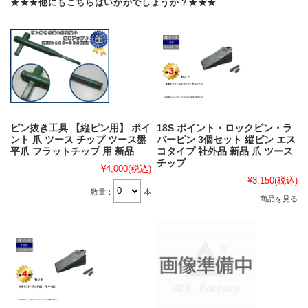
★★★他にもこちらはいかがでしょうか？★★★
ピン抜き工具 【縦ピン用】 ポイ
18S ポイント・ロックピン・ラ
ント 爪 ツース チップ ツース盤
バーピン 3個セット 縦ピン エス
平爪 フラットチップ 用 新品
コタイプ 社外品 新品 爪 ツース
チップ
¥4,000
(税込)
¥3,150
(税込)
数量：
本
商品を見る