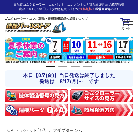
高品質ゴムクローラー・ゴムパット・エレメントなど部品他消耗品の格安販売
商品代金
15,000円
以上(税別)お買い上げで
送料無料！
現場直送もOK！
ゴムクローラー・ユンボ部品・建機重機部品の通販ショップ
カート
本日【8/7(金)】当日発送は終了しました
発送は 8/17(月)～ です
TOP
バケット部品
アダプターシム