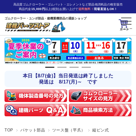
高品質ゴムクローラー・ゴムパット・エレメントなど部品他消耗品の格安販売
商品代金
15,000円
以上(税別)お買い上げで
送料無料！
現場直送もOK！
ゴムクローラー・ユンボ部品・建機重機部品の通販ショップ
カート
本日【8/7(金)】当日発送は終了しました
発送は 8/17(月)～ です
TOP
バケット部品
ツース盤（平爪）
縦ピン式