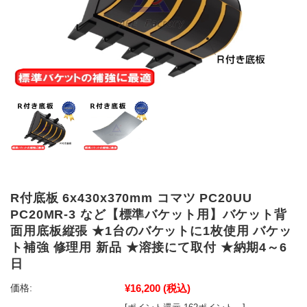
R付底板 6x430x370mm コマツ PC20UU
PC20MR-3 など【標準バケット用】バケット背
面用底板縦張 ★1台のバケットに1枚使用 バケッ
ト補強 修理用 新品 ★溶接にて取付 ★納期4～6
日
¥16,200
(税込)
価格: