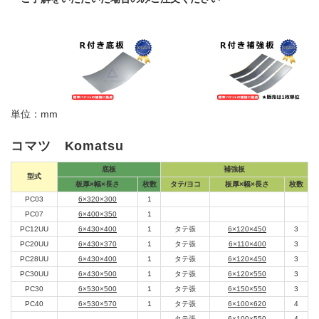
単位：mm
コマツ Komatsu
底板
補強板
型式
板厚×幅×長さ
枚数
タテ/ヨコ
板厚×幅×長さ
枚数
PC03
6×320×300
1
PC07
6×400×350
1
PC12UU
6×430×400
1
タテ張
6×120×450
3
PC20UU
6×430×370
1
タテ張
6×110×400
3
PC28UU
6×430×400
1
タテ張
6×120×450
3
PC30UU
6×430×500
1
タテ張
6×120×550
3
PC30
6×530×500
1
タテ張
6×150×550
3
PC40
6×530×570
1
タテ張
6×100×620
4
タテ張
6×100×550
4