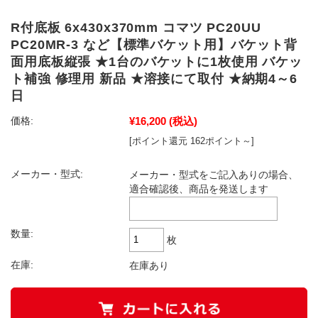
R付底板 6x430x370mm コマツ PC20UU
PC20MR-3 など【標準バケット用】バケット背
面用底板縦張 ★1台のバケットに1枚使用 バケッ
ト補強 修理用 新品 ★溶接にて取付 ★納期4～6
日
¥16,200
(税込)
価格:
[ポイント還元 162ポイント～]
メーカー・型式:
メーカー・型式をご記入ありの場合、
適合確認後、商品を発送します
数量:
枚
在庫:
在庫あり