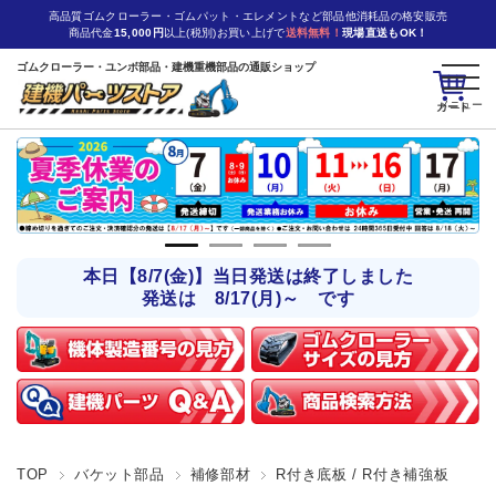
高品質ゴムクローラー・ゴムパット・エレメントなど部品他消耗品の格安販売
商品代金
15,000円
以上(税別)お買い上げで
送料無料！
現場直送もOK！
ゴムクローラー・ユンボ部品・建機重機部品の通販ショップ
カート
本日【8/7(金)】当日発送は終了しました
発送は 8/17(月)～ です
TOP
バケット部品
補修部材
R付き底板 / R付き補強板