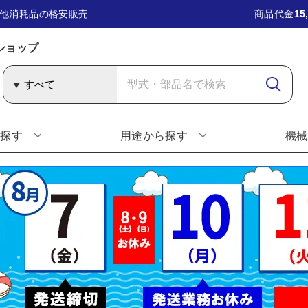
他消耗品の格安販売
商品代金
15
ショップ
ら探す
用途から探す
機械