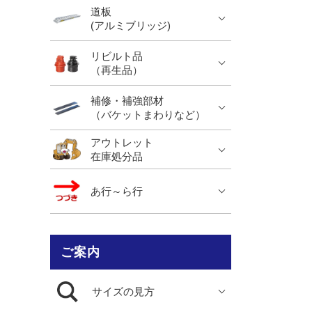
道板
(アルミブリッジ)
リビルト品
（再生品）
補修・補強部材
（バケットまわりなど）
アウトレット
在庫処分品
あ行～ら行
ご案内
サイズの見方