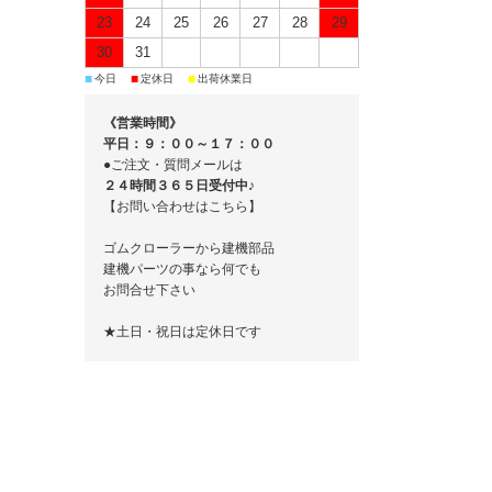
23
24
25
26
27
28
29
30
31
■
■
■
今日
定休日
出荷休業日
《営業時間》
平日：９：００～１７：００
●ご注文・質問メールは
２４時間３６５日受付中♪
【お問い合わせはこちら】
ゴムクローラーから建機部品
建機パーツの事なら何でも
お問合せ下さい
★土日・祝日は定休日です