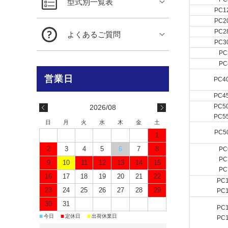
型式別一覧表
PC1
PC2
PC2
よくあるご質問
PC3
PC
PC
PC4
PC4
PC5
2026/08
PC5
日
月
火
水
木
金
土
PC5
1
2
3
4
5
6
7
8
PC
PC
9
10
11
12
13
14
15
PC
16
17
18
19
20
21
22
PC
23
24
25
26
27
28
29
PC
30
31
PC
■
■
■
今日
定休日
出荷休業日
PC