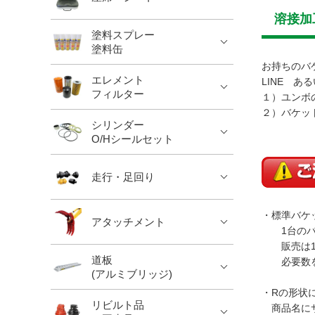
溶接加
塗料スプレー
塗料缶
お持ちのバ
エレメント
LINE 
フィルター
１）ユンボ
２）バケッ
シリンダー
O/Hシールセット
走行・足回り
・標準バケ
アタッチメント
1台のバ
販売は1
道板
必要数を
(アルミブリッジ)
・Rの形状
リビルト品
商品名にサ