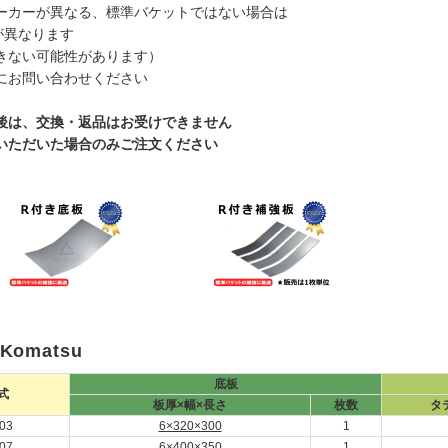
カーが異なる、標準バケットではない場合は
異なります
ない可能性があります）
お問い合わせください
後は、交換・返品はお受けできません
ただいた場合のみご注文ください
omatsu
底板
式
板厚×幅×長さ
枚数
タ
03
6×320×300
1
07
6×400×350
1