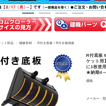
ケット部品
補修部材
R付き底板 / R付き補強板
R付底板 6
ケット用
に1枚使用
★納期4～
価格:
メーカー・型