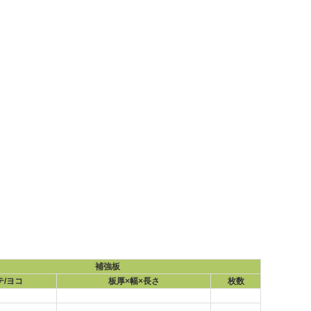
補強板
テ/ヨコ
板厚×幅×長さ
枚数