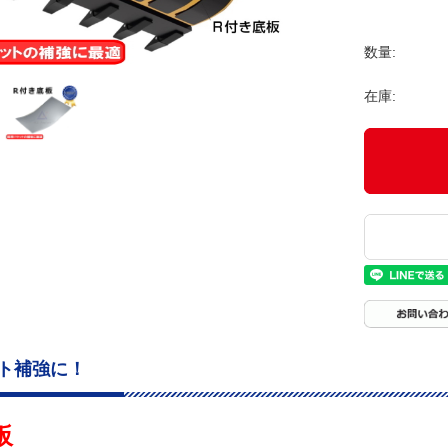
数量:
在庫:
ト補強に！
板