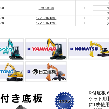
200
9×980×870
1
300
12×1300×1000
1
400
12×1450×1200
1
R付底板 6
ケット用
に1枚使用