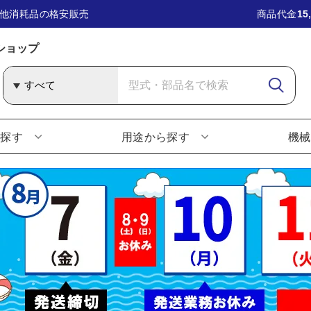
他消耗品の格安販売
商品代金
15
ショップ
ら探す
用途から探す
機械