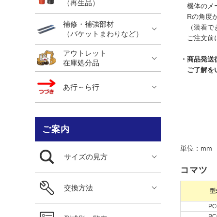
（再生品）
機体のメー
Rの角度が
補修・補強部材
（装着でき
（バケットまわりなど）
ご注文前に
アウトレット
・商品発送
在庫処分品
ご了解をい
あ行～ら行
ご案内
単位：mm
サイズの見方
コマツ K
交換方法
型
PC
PC