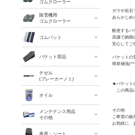
ゴムクローラー
ガラや岩石
除雪機用
あらかじめ
ゴムクローラー
酷使するバ
ゴムパット
高価で納期
安心してご
バケット部品
バケットの
簡単補強(^^)
チゼル
(ブレーカーノミ)
★バケット
この商品に
オイル
その他
メンテナンス用品
ご希望の板
その他
お気軽に、
座席・シート