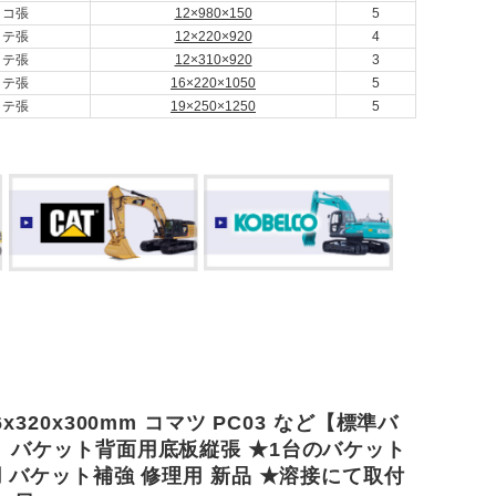
ヨコ張
12×980×150
5
タテ張
12×220×920
4
タテ張
12×310×920
3
タテ張
16×220×1050
5
タテ張
19×250×1250
5
x320x300mm コマツ PC03 など【標準バ
】バケット背面用底板縦張 ★1台のバケット
 バケット補強 修理用 新品 ★溶接にて取付