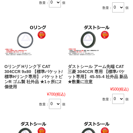
数量：
個
数量：
個
Oリング Hリンク下 CAT
ダストシール アーム先端 CAT
304CCR 9x80 【標準バケット/
三菱 304CCR 専用 【標準バケ
標準Hリンク専用】 バケットピ
ット専用】 45-55-4 社外品 新品
ンR ゴム製 社外品 ★1ヶ所に2
★数量に注意
個使用
¥500
(税込)
¥700
(税込)
数量：
個
数量：
個