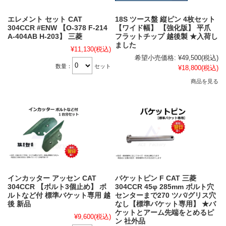
エレメント セット CAT
18S ツース盤 縦ピン 4枚セット
304CCR #ENW 【O-378 F-214
【ワイド幅】 【強化版】 平爪
A-404AB H-203】 三菱
フラットチップ 越後製 ★入荷し
ました
¥11,130
(税込)
希望小売価格:
¥49,500
(税込)
数量：
セット
¥18,800
(税込)
商品を見る
インカッター アッセン CAT
バケットピン F CAT 三菱
304CCR 【ボルト3個止め】 ボ
304CCR 45φ 285mm ボルト穴
ルトなど付 標準バケット専用 越
センターまで270 ツバ/グリス穴
後 新品
なし【標準バケット専用】 ★バ
ケットとアーム先端をとめるピ
¥9,600
(税込)
ン 社外品