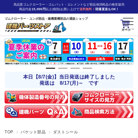
高品質ゴムクローラー・ゴムパット・エレメントなど部品他消耗品の格安販売
商品代金
15,000円
以上(税別)お買い上げで
送料無料！
現場直送もOK！
ゴムクローラー・ユンボ部品・建機重機部品の通販ショップ
カート
本日【8/7(金)】当日発送は終了しました
発送は 8/17(月)～ です
TOP
バケット部品
ダストシール