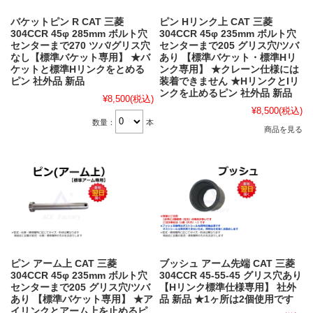
バケットピン R CAT 三菱
ピン Hリンク上 CAT 三菱
304CCR 45φ 285mm ボルト穴
304CCR 45φ 235mm ボルト穴
センターまで270 ツバ/グリス穴
センターまで205 グリス穴/ツバ
なし【標準バケット専用】 ★バ
あり 【標準バケット・標準Hリ
ケットと標準Hリンクをとめる
ンク専用】 ★クレーン仕様には
ピン 社外品 新品
装着できません ★HリンクとIリ
ンクを止めるピン 社外品 新品
¥8,500
(税込)
¥8,500
(税込)
数量：
本
商品を見る
ピン アーム上 CAT 三菱
ブッシュ アーム先端 CAT 三菱
304CCR 45φ 235mm ボルト穴
304CCR 45-55-45 グリス穴あり
センターまで205 グリス穴/ツバ
【Hリンク標準仕様専用】 社外
あり 【標準バケット専用】 ★ア
品 新品 ★1ヶ所は2個使用です
イリンクとアーム上を止めるピ