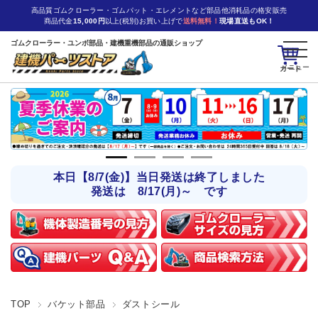
高品質ゴムクローラー・ゴムパット・エレメントなど部品他消耗品の格安販売
商品代金
15,000円
以上(税別)お買い上げで
送料無料！
現場直送もOK！
ゴムクローラー・ユンボ部品・建機重機部品の通販ショップ
カート
本日【8/7(金)】当日発送は終了しました
発送は 8/17(月)～ です
TOP
バケット部品
ダストシール