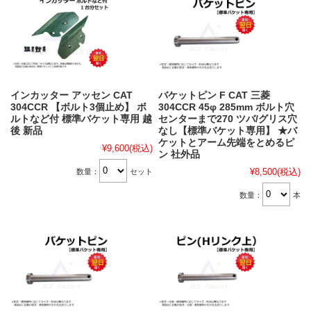
インカッター アッセン CAT
バケットピン F CAT 三菱
304CCR 【ボルト3個止め】 ボ
304CCR 45φ 285mm ボルト穴
ルトなど付 標準バケット専用 越
センターまで270 ツバ/グリス穴
後 新品
なし【標準バケット専用】 ★バ
ケットとアーム先端をとめるピ
¥9,600
(税込)
ン 社外品
¥8,500
(税込)
数量：
セット
数量：
本