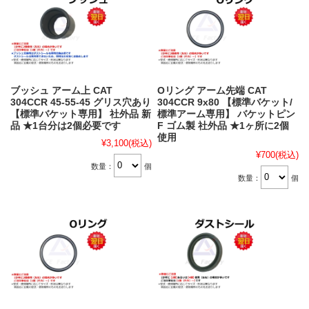
ブッシュ アーム上 CAT
Oリング アーム先端 CAT
304CCR 45-55-45 グリス穴あり
304CCR 9x80 【標準バケット/
【標準バケット専用】 社外品 新
標準アーム専用】 バケットピン
品 ★1台分は2個必要です
F ゴム製 社外品 ★1ヶ所に2個
使用
¥3,100
(税込)
¥700
(税込)
数量：
個
数量：
個