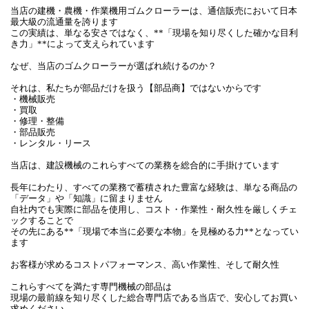
当店の建機・農機・作業機用ゴムクローラーは、通信販売において日本
最大級の流通量を誇ります
この実績は、単なる安さではなく、**「現場を知り尽くした確かな目利
き力」**によって支えられています
なぜ、当店のゴムクローラーが選ばれ続けるのか？
それは、私たちが部品だけを扱う【部品商】ではないからです
・機械販売
・買取
・修理・整備
・部品販売
・レンタル・リース
当店は、建設機械のこれらすべての業務を総合的に手掛けています
長年にわたり、すべての業務で蓄積された豊富な経験は、単なる商品の
「データ」や「知識」に留まりません
自社内でも実際に部品を使用し、コスト・作業性・耐久性を厳しくチェ
ックすることで
その先にある**「現場で本当に必要な本物」を見極める力**となってい
ます
お客様が求めるコストパフォーマンス、高い作業性、そして耐久性
これらすべてを満たす専門機械の部品は
現場の最前線を知り尽くした総合専門店である当店で、安心してお買い
求めください