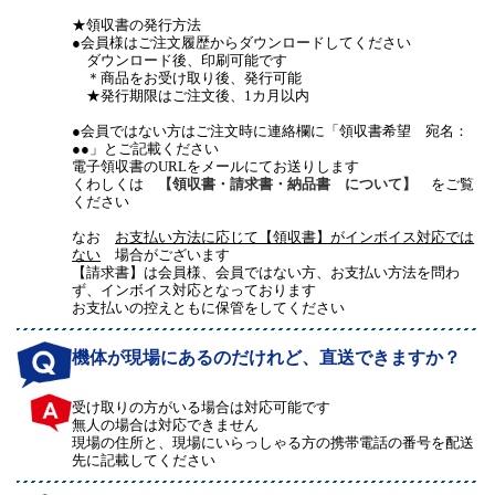
★領収書の発行方法
●会員様はご注文履歴からダウンロードしてください
ダウンロード後、印刷可能です
＊商品をお受け取り後、発行可能
★発行期限はご注文後、1カ月以内
●会員ではない方はご注文時に連絡欄に「領収書希望 宛名：
●●」とご記載ください
電子領収書のURLをメールにてお送りします
くわしくは
【領収書・請求書・納品書 について】
をご覧
ください
なお
お支払い方法に応じて【領収書】がインボイス対応では
ない
場合がございます
【請求書】は会員様、会員ではない方、お支払い方法を問わ
ず、インボイス対応となっております
お支払いの控えともに保管をしてください
機体が現場にあるのだけれど、直送できますか？
受け取りの方がいる場合は対応可能です
無人の場合は対応できません
現場の住所と、現場にいらっしゃる方の携帯電話の番号を配送
先に記載してください