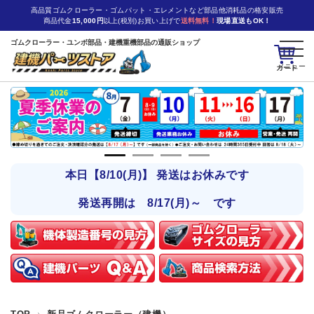
高品質ゴムクローラー・ゴムパット・エレメントなど部品他消耗品の格安販売
商品代金
15,000円
以上(税別)お買い上げで
送料無料！
現場直送もOK！
ゴムクローラー・ユンボ部品・建機重機部品の通販ショップ
カート
本日【8/10(月)】 発送はお休みです
発送再開は 8/17(月)～ です