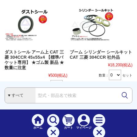
ダストシール アーム上 CAT 三
ブーム シリンダー シールキット
菱 304CCR 45x55x4 【標準バ
CAT 三菱 304CCR 社外品
ケット専用】 ★ゴム製 新品 ★
¥18,200
(税込)
数量に注意
¥500
(税込)
数量：
セット
数量：
個
ホーム
カート
マイページ