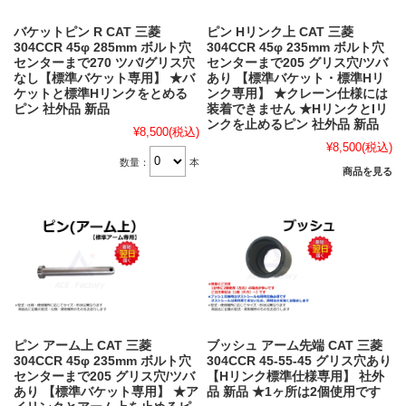
バケットピン R CAT 三菱
ピン Hリンク上 CAT 三菱
304CCR 45φ 285mm ボルト穴
304CCR 45φ 235mm ボルト穴
センターまで270 ツバ/グリス穴
センターまで205 グリス穴/ツバ
なし【標準バケット専用】 ★バ
あり 【標準バケット・標準Hリ
ケットと標準Hリンクをとめる
ンク専用】 ★クレーン仕様には
ピン 社外品 新品
装着できません ★HリンクとIリ
ンクを止めるピン 社外品 新品
¥8,500
(税込)
¥8,500
(税込)
数量：
本
商品を見る
ピン アーム上 CAT 三菱
ブッシュ アーム先端 CAT 三菱
304CCR 45φ 235mm ボルト穴
304CCR 45-55-45 グリス穴あり
センターまで205 グリス穴/ツバ
【Hリンク標準仕様専用】 社外
あり 【標準バケット専用】 ★ア
品 新品 ★1ヶ所は2個使用です