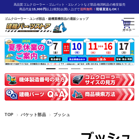
高品質ゴムクローラー・ゴムパット・エレメントなど部品他消耗品の格安販売
商品代金
15,000円
以上(税別)お買い上げで
送料無料！
現場直送もOK！
ゴムクローラー・ユンボ部品・建機重機部品の通販ショップ
カート
TOP
バケット部品
ブッシュ