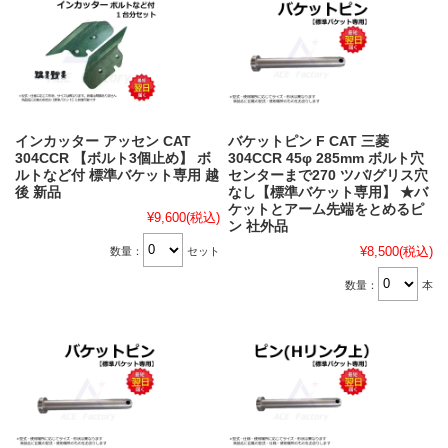
インカッター アッセン CAT
バケットピン F CAT 三菱
304CCR 【ボルト3個止め】 ボ
304CCR 45φ 285mm ボルト穴
ルトなど付 標準バケット専用 越
センターまで270 ツバ/グリス穴
後 新品
なし【標準バケット専用】 ★バ
ケットとアーム先端をとめるピ
¥9,600
(税込)
ン 社外品
¥8,500
(税込)
数量：
セット
数量：
本