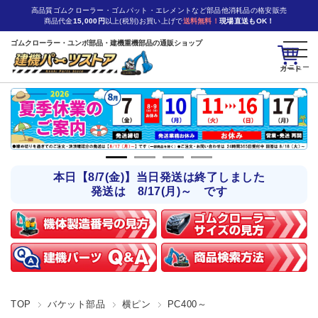
高品質ゴムクローラー・ゴムパット・エレメントなど部品他消耗品の格安販売
商品代金
15,000円
以上(税別)お買い上げで
送料無料！
現場直送もOK！
ゴムクローラー・ユンボ部品・建機重機部品の通販ショップ
カート
本日【8/7(金)】当日発送は終了しました
発送は 8/17(月)～ です
TOP
バケット部品
横ピン
PC400～