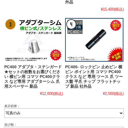
外品
¥15,400
(税込)
PC400 アダプタ・ステンガード
PC400- ロックピン 止めピン 横
★セットの枚数をお選びくださ
ピン ポイント用 コマツ PC400
い 横ピン用 コマツ PC400クラ
クラス など 専用 ツース 爪 ツー
ス など専用 アダプターシム 爪
ス盤 平爪 チップ フラットチッ
用スペーサー 新品
プ 新品 社外品
¥12,000
(税込)
¥2,500
(税込)
表示切替：
並び順：