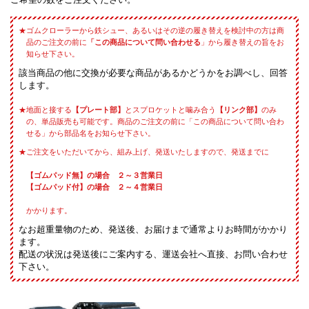
ゴムクローラーから鉄シュー、あるいはその逆の履き替えを検討中の方は商
品のご注文の前に
「この商品について問い合わせる
」から履き替えの旨をお
知らせ下さい。
該当商品の他に交換が必要な商品があるかどうかをお調べし、回答
します。
地面と接する
【プレート部】
とスプロケットと噛み合う
【リンク部】
のみ
の、単品販売も可能です。商品のご注文の前に「この商品について問い合わ
せる」から部品名をお知らせ下さい。
ご注文をいただいてから、組み上げ、発送いたしますので、発送までに
【ゴムパッド無】の場合 ２～３営業日
【ゴムパッド付】の場合 ２～４営業日
かかります。
なお超重量物のため、発送後、お届けまで通常よりお時間がかかり
ます。
配送の状況は発送後にご案内する、運送会社へ直接、お問い合わせ
下さい。