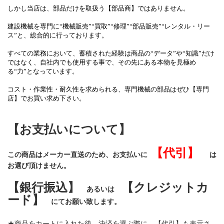
しかし当店は、部品だけを取扱う【部品商】ではありません。
建設機械を専門に
“機械販売”“買取”“修理”“部品販売”“レンタル・リー
ス”
と、総合的に行っております。
すべての業務において、蓄積された経験は商品の“データ”や“知識”だけ
ではなく、自社内でも使用する事で、その先にある本物を見極め
る“力”となっています。
コスト・作業性・耐久性を求められる、専門機械の部品はぜひ【専門
店】でお買い求め下さい。
【お支払いについて】
【代引】
この商品はメーカー直送のため、お支払いに
は
お選び頂けません。
【銀行振込】
【クレジットカ
あるいは
ード】
にてお願い致します。
★商品をカートに入れた後、決済を選ぶ際に、【代引】も表示さ