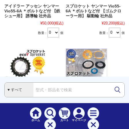
アイドラー アッセン ヤンマー
スプロケット ヤンマー Vio55-
Vio55-6A ＊ボルトなど付 【鉄
6A ＊ボルトなど付 【ゴムクロ
シュー用】 誘導輪 社外品
ーラー用】 駆動輪 社外品
¥50,000
(税込)
¥20,200
(税込)
数量：
個
数量：
個
スプロケット ecoY ヤンマー
スプロケット ヤンマー Vio55-
Vio55-6A ＊ボルトなど付 【ゴ
6A ＊ボルトなど付 【鉄シュー
ムクローラー用】 駆動輪 ヤンマ
用】 駆動輪 社外品
ー建機推奨部品 ★数量に注意
¥20,200
(税込)
●1台分は2個（左右）★注文は1
個～
数量：
個
ホーム
カート
マイページ
¥20,800
(税込)