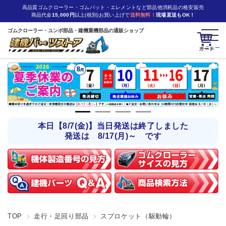
高品質ゴムクローラー・ゴムパット・エレメントなど部品他消耗品の格安販売
商品代金
15,000円
以上(税別)お買い上げで
送料無料！
現場直送もOK！
ゴムクローラー・ユンボ部品・建機重機部品の通販ショップ
カート
本日【8/7(金)】当日発送は終了しました
発送は 8/17(月)～ です
TOP
走行・足回り部品
スプロケット（駆動輪）