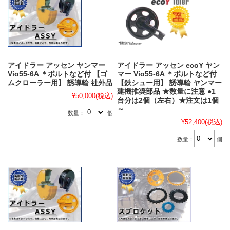
アイドラー アッセン ヤンマー
アイドラー アッセン ecoY ヤン
Vio55-6A ＊ボルトなど付 【ゴ
マー Vio55-6A ＊ボルトなど付
ムクローラー用】 誘導輪 社外品
【鉄シュー用】 誘導輪 ヤンマー
建機推奨部品 ★数量に注意 ●1
¥50,000
(税込)
台分は2個（左右）★注文は1個
～
数量：
個
¥52,400
(税込)
数量：
個