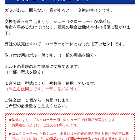
ガタがある、回らない、音がすると・・交換のサインです。
交換を遅らせてしまうと、シュー（クローラー）が摩耗し、
寿命を早めるだけではなく、最悪の場合は機体本体の損傷に繋がりま
す。
弊社の販売はすべて ローラーが一体となった
【アッセン】
です。
取り付け用のボルト付です。（一部の商品を除く）
ボルトの着脱のみで簡単に交換できます。
（一部、型式を除く）
１台分は 型式により 複数個 使用しています。
（※左右は同じです。一部、型式を除く）
ご注文は １個から お受けします。
ご希望の必要数をご注文ください。
型式により、ゴムクローラー用、鉄シュー用では商品が異なります。
お間違ないように、ご注文をお願いします。
ゴムクローラーから鉄シュー、あるいはその逆の履き替えを検討中の方は商
品のご注文の前に
「この商品について問い合わせる」
から履き替えの旨をお