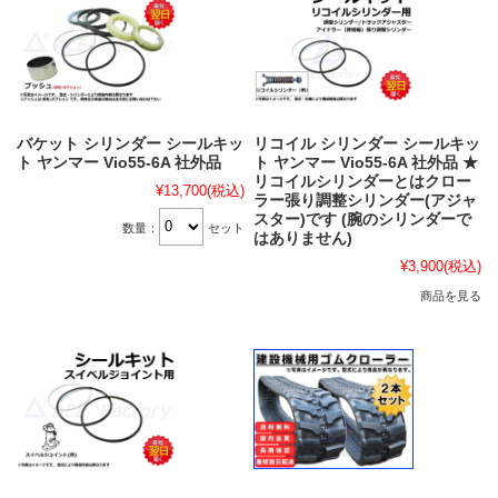
バケット シリンダー シールキッ
リコイル シリンダー シールキッ
ト ヤンマー Vio55-6A 社外品
ト ヤンマー Vio55-6A 社外品 ★
リコイルシリンダーとはクロー
¥13,700
(税込)
ラー張り調整シリンダー(アジャ
スター)です (腕のシリンダーで
数量：
セット
はありません)
¥3,900
(税込)
商品を見る