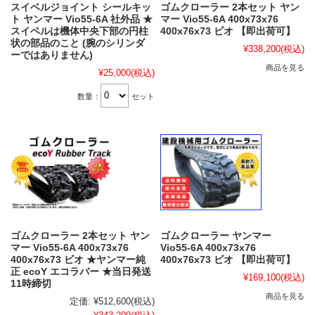
スイベルジョイント シールキッ
ゴムクローラー 2本セット ヤン
ト ヤンマー Vio55-6A 社外品 ★
マー Vio55-6A 400x73x76
スイベルは機体中央下部の円柱
400x76x73 ビオ 【即出荷可】
状の部品のこと (腕のシリンダ
¥338,200
(税込)
ーではありません)
商品を見る
¥25,000
(税込)
数量：
セット
ゴムクローラー 2本セット ヤン
ゴムクローラー ヤンマー
マー Vio55-6A 400x73x76
Vio55-6A 400x73x76
400x76x73 ビオ ★ヤンマー純
400x76x73 ビオ 【即出荷可】
正 ecoY エコラバー ★当日発送
¥169,100
(税込)
11時締切
商品を見る
定価:
¥512,600
(税込)