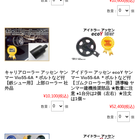
¥10,600
(税込)
数量：
個
数量：
個
キャリアローラー アッセン ヤン
アイドラー アッセン ecoY ヤン
マー Vio55-6A ＊ボルトなど付
マー Vio55-6A ＊ボルトなど付
【鉄シュー用】 上部ローラー 社
【ゴムクローラー用】 誘導輪 ヤ
外品
ンマー建機推奨部品 ★数量に注
意 ●1台分は2個（左右）★注文
¥10,100
(税込)
は1個～
¥52,400
(税込)
数量：
個
数量：
個