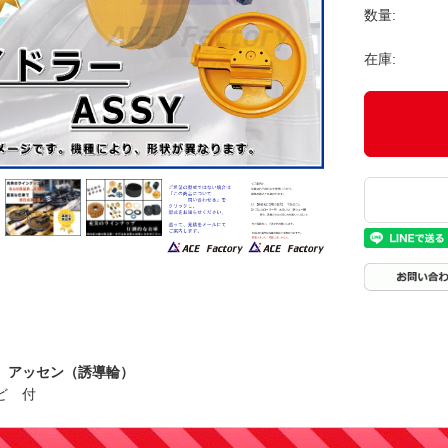
数量:
在庫:
 アッセン（誘導輪）
ど 付