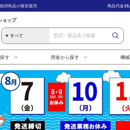
他消耗品の格安販売
商品代金
15
ショップ
ら探す
用途から探す
機械