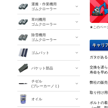
運搬・作業機用
ゴムクローラー
草刈機用
ゴムクローラー
★このペー
除雪機用
ゴムクローラー
キャリ
ゴムパット
ガタがある
交換を遅ら
バケット部品
寿命を早め
チゼル
弊社の販売
(ブレーカーノミ)
取り付け用
オイル
ボルトの着
（一部、型