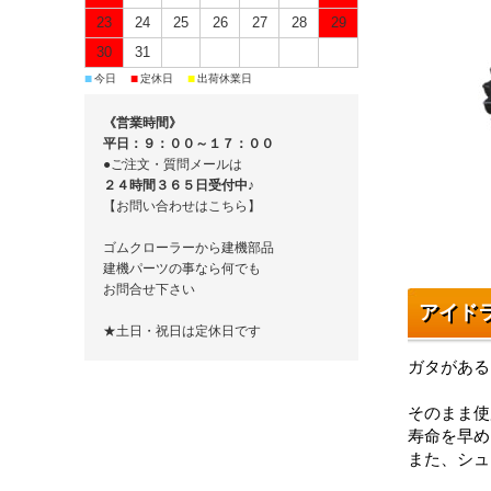
23
24
25
26
27
28
29
30
31
■
■
■
今日
定休日
出荷休業日
《営業時間》
平日：９：００～１７：００
●ご注文・質問メールは
２４時間３６５日受付中♪
【お問い合わせはこちら】
ゴムクローラーから建機部品
建機パーツの事なら何でも
お問合せ下さい
アイド
★土日・祝日は定休日です
ガタがある
そのまま使
寿命を早め
また、シュ