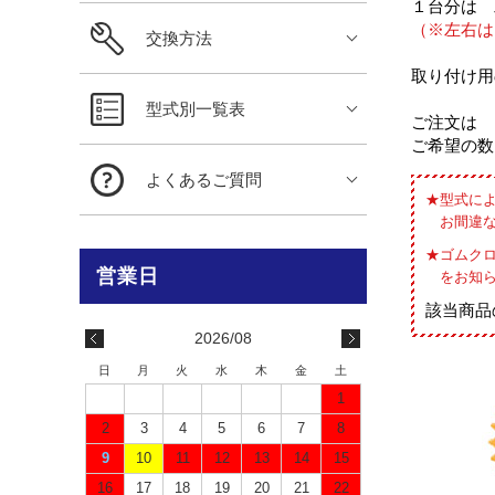
１台分は 
（※左右は
交換方法
取り付け用
型式別一覧表
ご注文は 
ご希望の数
よくあるご質問
型式に
お間違
ゴムク
をお知
該当商品
2026/08
日
月
火
水
木
金
土
1
2
3
4
5
6
7
8
9
10
11
12
13
14
15
16
17
18
19
20
21
22