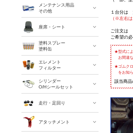
メンテナンス用品
その他
１台分は 
（※左右は
座席・シート
ご注文は 
ご希望の必
塗料スプレー
塗料缶
型式に
お間違
エレメント
ゴムク
フィルター
をお知
シリンダー
該当商品
O/Hシールセット
走行・足回り
アタッチメント