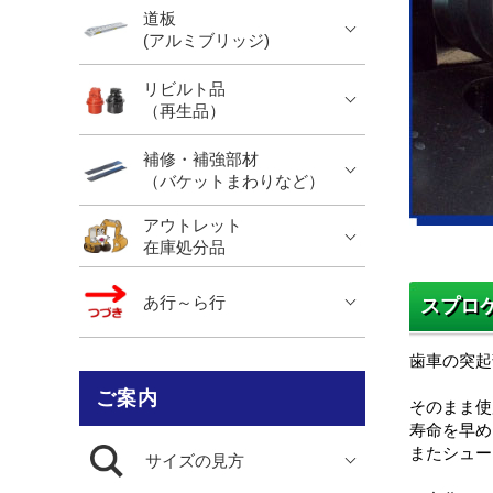
道板
(アルミブリッジ)
リビルト品
（再生品）
補修・補強部材
（バケットまわりなど）
アウトレット
在庫処分品
あ行～ら行
スプロ
歯車の突起
ご案内
そのまま使
寿命を早め
またシュー
サイズの見方