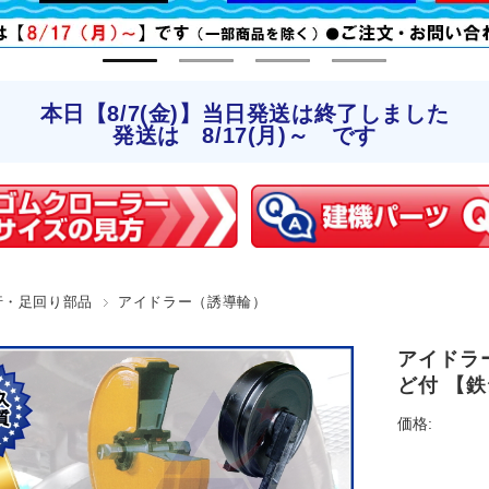
本日【8/7(金)】当日発送は終了しました
発送は 8/17(月)～ です
行・足回り部品
アイドラー（誘導輪）
アイドラー
ど付 【鉄
価格: