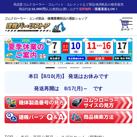
高品質ゴムクローラー・ゴムパット・エレメントなど部品他消耗品の格安販売
商品代金
15,000円
以上(税別)お買い上げで
送料無料！
現場直送もOK！
ゴムクローラー・ユンボ部品・建機重機部品の通販ショップ
カート
本日【8/10(月)】 発送はお休みです
発送再開は 8/17(月)～ です