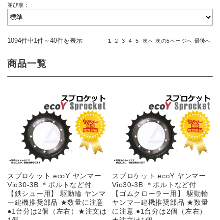
並び順：
1094件中1件～40件を表示
1
2
3
4
5
次へ
次の5ページへ
最後へ
商品一覧
スプロケット ecoY ヤンマー
スプロケット ecoY ヤンマー
Vio30-3B ＊ボルトなど付
Vio30-3B ＊ボルトなど付
【鉄シュー用】 駆動輪 ヤンマ
【ゴムクローラー用】 駆動輪
ー建機推奨部品 ★数量に注意
ヤンマー建機推奨部品 ★数量
●1台分は2個（左右）★注文は
に注意 ●1台分は2個（左右）