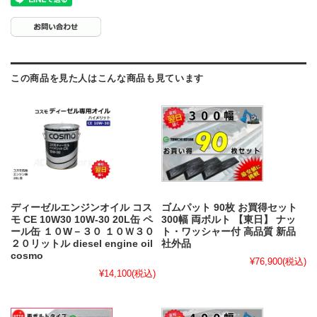
この商品を見た人はこんな商品も見ています
ディーゼルエンジンオイル コス
ゴムパット 90枚 お買得セット
モ CE 10W30 10W-30 20L缶 ペ
300幅 両ボルト 【東日】 ナッ
ール缶 １０W－３０ １０Ｗ３０
ト・ワッシャー付 高品質 新品
２０リットル diesel engine oil
社外品
cosmo
¥76,900
(税込)
¥14,100
(税込)