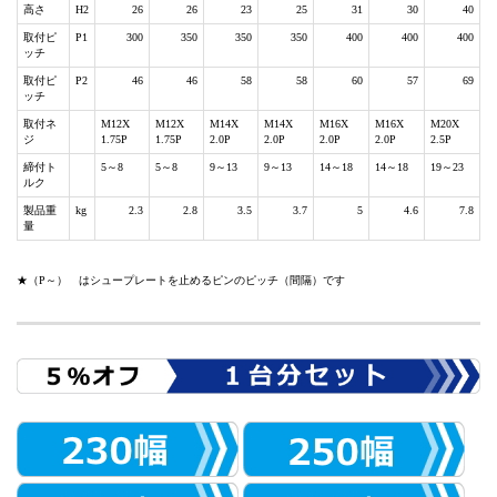
高さ
H2
26
26
23
25
31
30
40
取付ピ
P1
300
350
350
350
400
400
400
ッチ
取付ピ
P2
46
46
58
58
60
57
69
ッチ
取付ネ
M12X
M12X
M14X
M14X
M16X
M16X
M20X
ジ
1.75P
1.75P
2.0P
2.0P
2.0P
2.0P
2.5P
締付ト
5～8
5～8
9～13
9～13
14～18
14～18
19～23
ルク
製品重
kg
2.3
2.8
3.5
3.7
5
4.6
7.8
量
★（P～） はシュープレートを止めるピンのピッチ（間隔）です