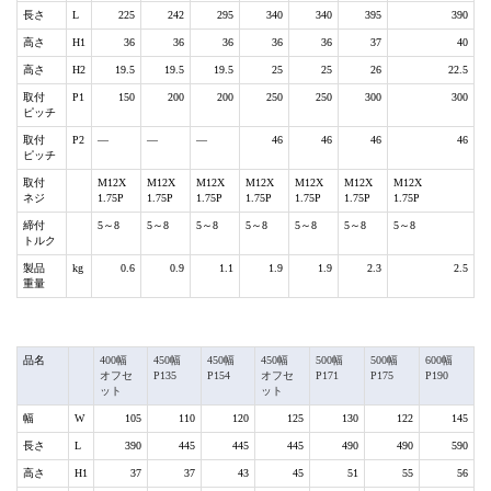
長さ
L
225
242
295
340
340
395
390
高さ
H1
36
36
36
36
36
37
40
高さ
H2
19.5
19.5
19.5
25
25
26
22.5
取付
P1
150
200
200
250
250
300
300
ピッチ
取付
P2
―
―
―
46
46
46
46
ピッチ
取付
M12X
M12X
M12X
M12X
M12X
M12X
M12X
ネジ
1.75P
1.75P
1.75P
1.75P
1.75P
1.75P
1.75P
締付
5～8
5～8
5～8
5～8
5～8
5～8
5～8
トルク
製品
kg
0.6
0.9
1.1
1.9
1.9
2.3
2.5
重量
品名
400幅
450幅
450幅
450幅
500幅
500幅
600幅
オフセ
P135
P154
オフセ
P171
P175
P190
ット
ット
幅
W
105
110
120
125
130
122
145
長さ
L
390
445
445
445
490
490
590
高さ
H1
37
37
43
45
51
55
56