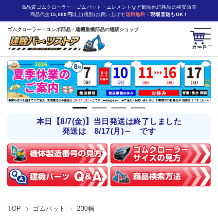
高品質ゴムクローラー・ゴムパット・エレメントなど部品他消耗品の格安販売
商品代金
15,000円
以上(税別)お買い上げで
送料無料！
現場直送もOK！
ゴムクローラー・ユンボ部品・建機重機部品の通販ショップ
カート
本日【8/7(金)】当日発送は終了しました
発送は 8/17(月)～ です
TOP
ゴムパット
230幅