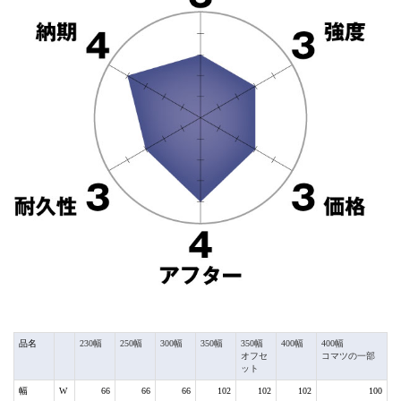
品名
230幅
250幅
300幅
350幅
350幅
400幅
400幅
オフセ
コマツの一部
ット
幅
W
66
66
66
102
102
102
100