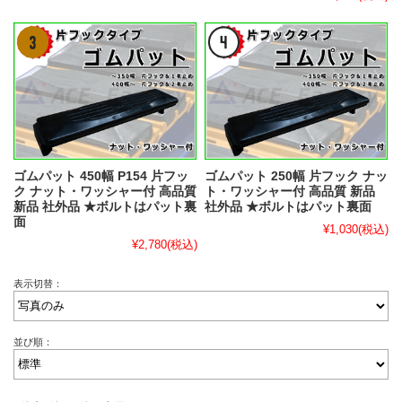
ゴムパット 450幅 P154 片フッ
ゴムパット 250幅 片フック ナッ
ク ナット・ワッシャー付 高品質
ト・ワッシャー付 高品質 新品
新品 社外品 ★ボルトはパット裏
社外品 ★ボルトはパット裏面
面
¥1,030
(税込)
¥2,780
(税込)
表示切替：
並び順：