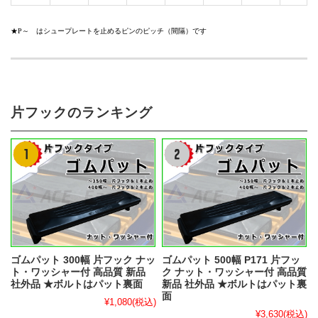
★P～ はシュープレートを止めるピンのピッチ（間隔）です
片フックのランキング
ゴムパット 300幅 片フック ナッ
ゴムパット 500幅 P171 片フッ
ト・ワッシャー付 高品質 新品
ク ナット・ワッシャー付 高品質
社外品 ★ボルトはパット裏面
新品 社外品 ★ボルトはパット裏
面
¥1,080
(税込)
¥3,630
(税込)