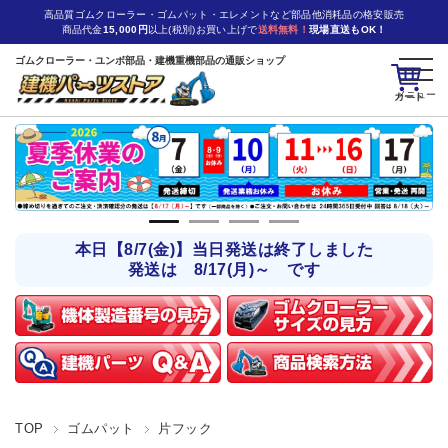
高品質ゴムクローラー・ゴムパット・エレメントなど部品他消耗品の格安販売
商品代金
15,000円
以上(税別)お買い上げで
送料無料！
現場直送もOK！
ゴムクローラー・ユンボ部品・建機重機部品の通販ショップ
カート
本日【8/7(金)】当日発送は終了しました
発送は 8/17(月)～ です
TOP
ゴムパット
片フック