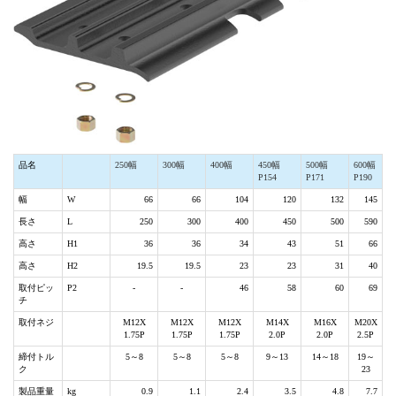
品名
250幅
300幅
400幅
450幅
500幅
600幅
P154
P171
P190
幅
W
66
66
104
120
132
145
長さ
L
250
300
400
450
500
590
高さ
H1
36
36
34
43
51
66
高さ
H2
19.5
19.5
23
23
31
40
取付ピッ
P2
-
-
46
58
60
69
チ
取付ネジ
M12X
M12X
M12X
M14X
M16X
M20X
1.75P
1.75P
1.75P
2.0P
2.0P
2.5P
締付トル
5～8
5～8
5～8
9～13
14～18
19～
ク
23
製品重量
kg
0.9
1.1
2.4
3.5
4.8
7.7