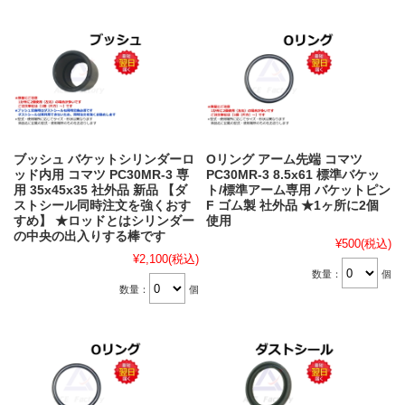
ブッシュ バケットシリンダーロ
Oリング アーム先端 コマツ
ッド内用 コマツ PC30MR-3 専
PC30MR-3 8.5x61 標準バケッ
用 35x45x35 社外品 新品 【ダ
ト/標準アーム専用 バケットピン
ストシール同時注文を強くおす
F ゴム製 社外品 ★1ヶ所に2個
すめ】 ★ロッドとはシリンダー
使用
の中央の出入りする棒です
¥500
(税込)
¥2,100
(税込)
数量：
個
数量：
個