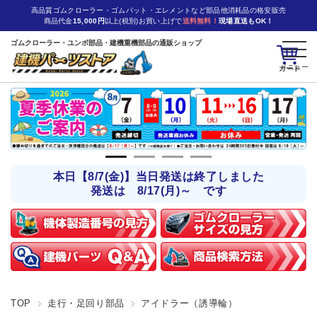
高品質ゴムクローラー・ゴムパット・エレメントなど部品他消耗品の格安販売
商品代金
15,000円
以上(税別)お買い上げで
送料無料！
現場直送もOK！
ゴムクローラー・ユンボ部品・建機重機部品の通販ショップ
カート
本日【8/7(金)】当日発送は終了しました
発送は 8/17(月)～ です
TOP
走行・足回り部品
アイドラー（誘導輪）