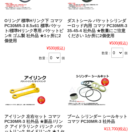
Oリング 標準Hリンク下 コマツ
ダストシール バケットシリンダ
PC30MR-3 8.5x61 標準バケッ
ーロッド内用 コマツ PC30MR-3
ト/標準Hリンク専用 バケットピ
35-45-4 社外品 ★数量にご注意
ンR ゴム製 社外品 ★1ヶ所に2
ください 1か所に2個使用
個使用
¥500
(税込)
¥500
(税込)
数量：
個
数量：
個
アイリンク 左右セット コマツ
ブーム シリンダー シールキット
PC30MR-3 社外品 ★新品 Iリン
コマツ PC30MR-3 社外品
ク アイドラリンク iリンク バケ
¥13,700
(税込)
ットリンク サイドリンク ★１セ