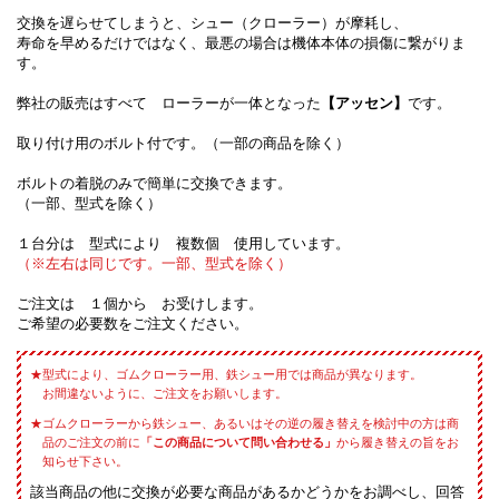
交換を遅らせてしまうと、シュー（クローラー）が摩耗し、
寿命を早めるだけではなく、最悪の場合は機体本体の損傷に繋がりま
す。
弊社の販売はすべて ローラーが一体となった
【アッセン】
です。
取り付け用のボルト付です。（一部の商品を除く）
ボルトの着脱のみで簡単に交換できます。
（一部、型式を除く）
１台分は 型式により 複数個 使用しています。
（※左右は同じです。一部、型式を除く）
ご注文は １個から お受けします。
ご希望の必要数をご注文ください。
型式により、ゴムクローラー用、鉄シュー用では商品が異なります。
お間違ないように、ご注文をお願いします。
ゴムクローラーから鉄シュー、あるいはその逆の履き替えを検討中の方は商
品のご注文の前に
「この商品について問い合わせる」
から履き替えの旨をお
知らせ下さい。
該当商品の他に交換が必要な商品があるかどうかをお調べし、回答