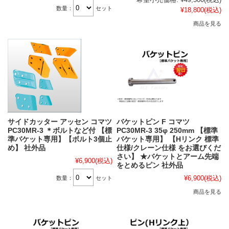
数量：
セット
¥18,800
(税込)
商品を見る
サイドカッター アッセン コマツ
バケットピン F コマツ
PC30MR-3 ＊ボルトなど付 【標
PC30MR-3 35φ 250mm 【標準
準バケット専用】【ボルト3個止
バケット専用】 【Hリンク 標準
め】 社外品
仕様/クレーン仕様 をお選びくだ
さい】 ★バケットとアーム先端
¥6,900
(税込)
をとめるピン 社外品
¥6,900
(税込)
数量：
セット
商品を見る