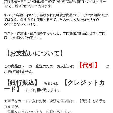
建設機械を専門に
“機械販売”“買取”“修理”“部品販売”“レンタル・リー
ス”
と、総合的に行っております。
すべての業務において、蓄積された経験は商品の“データ”や“知識”だけ
ではなく、自社内でも使用する事で、その先にある本物を見極め
る“力”となっています。
コスト・作業性・耐久性を求められる、専門機械の部品はぜひ【専門
店】でお買い求め下さい。
【お支払いについて】
【代引】
この商品はメーカー直送のため、お支払いに
は
お選び頂けません。
【銀行振込】
【クレジットカ
あるいは
ード】
にてお願い致します。
★商品をカートに入れた後、決済を選ぶ際に、【代引】も表示さ
れますが、
選択をなさらないよう、お願い致します。