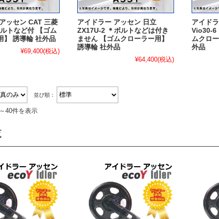
アッセン CAT 三菱
アイドラー アッセン 日立
アイドラ
＊ボルトなど付 【ゴム
ZX17U-2 ＊ボルトなどは付き
Vio30
】 誘導輪 社外品
ません 【ゴムクローラー用】
ムクロー
誘導輪 社外品
外品
¥69,400
(税込)
¥64,400
(税込)
並び順：
件～40件を表示
覧