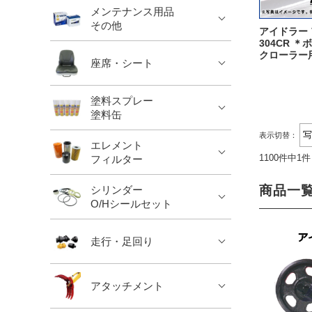
メンテナンス用品
その他
アイドラー 
304CR 
クローラー用
座席・シート
塗料スプレー
塗料缶
表示切替：
エレメント
1100件中1
フィルター
商品一
シリンダー
O/Hシールセット
走行・足回り
アタッチメント