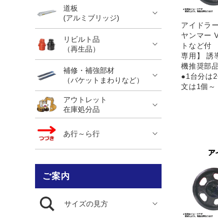
道板
(アルミブリッジ)
アイドラー 
ヤンマー V
リビルト品
トなど付 
（再生品）
専用】 誘
機推奨部品
補修・補強部材
●1台分は
（バケットまわりなど）
文は1個～
アウトレット
在庫処分品
あ行～ら行
ご案内
サイズの見方