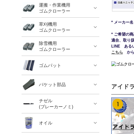
運搬・作業機用
ゴムクローラー
* メーカー
草刈機用
ゴムクローラー
* ご希望の
適合、取り
除雪機用
LINE ある
ゴムクローラー
こちら
からお
ゴムパット
バケット部品
アイドラ
チゼル
(ブレーカーノミ)
オイル