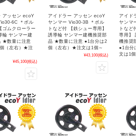
アッセン ecoY
アイドラー アッセン ecoY
アイドラ
io30-6C ＊ボル
ヤンマー Vio30-3B ＊ボル
ヤンマー 
【ゴムクローラー
トなど付 【鉄シュー専用】
トなど
導輪 ヤンマー建
誘導輪 ヤンマー建機推奨部
専用】
 ★数量に注意
品 ★数量に注意 ●1台分は2
機推奨
2個（左右）★注
個（左右）★注文は1個～
●1台
文は1
¥43,100
(税込)
¥45,100
(税込)