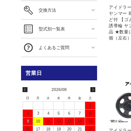
アイドラー 
交換方法
ヤンマー B
ど付 【ゴ
誘導輪 ヤ
型式別一覧表
品 ★数量
個（左右）
よくあるご質問
2026/08
日
月
火
水
木
金
土
1
2
3
4
5
6
7
8
9
10
11
12
13
14
15
16
17
18
19
20
21
22
アイドラー 