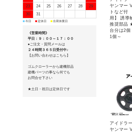
ヤンマー V
23
24
25
26
27
28
29
トなど付 
30
31
用】 誘導
■
■
■
今日
定休日
出荷休業日
推奨部品 
台分は2
《営業時間》
1個～
平日：９：００～１７：００
●ご注文・質問メールは
２４時間３６５日受付中♪
【お問い合わせはこちら】
ゴムクローラーから建機部品
建機パーツの事なら何でも
お問合せ下さい
★土日・祝日は定休日です
アイドラー 
ヤンマー V