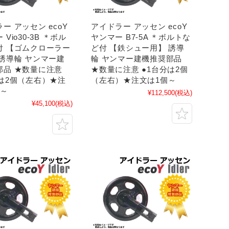
ー アッセン ecoY
アイドラー アッセン ecoY
Vio30-3B ＊ボル
ヤンマー B7-5A ＊ボルトな
付 【ゴムクローラー
ど付 【鉄シュー用】 誘導
 誘導輪 ヤンマー建
輪 ヤンマー建機推奨部品
部品 ★数量に注意
★数量に注意 ●1台分は2個
分は2個（左右）★注
（左右）★注文は1個～
個～
¥112,500
(税込)
¥45,100
(税込)