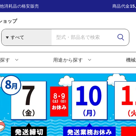
他消耗品の格安販売
商品代金
15
ショップ
ら探す
用途から探す
機械