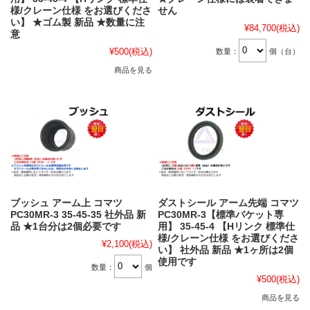
様/クレーン仕様 をお選びくださ
せん
い】 ★ゴム製 新品 ★数量に注
¥84,700
(税込)
意
¥500
(税込)
数量：
個（台）
商品を見る
ブッシュ アーム上 コマツ
ダストシール アーム先端 コマツ
PC30MR-3 35-45-35 社外品 新
PC30MR-3【標準バケット専
品 ★1台分は2個必要です
用】 35-45-4 【Hリンク 標準仕
様/クレーン仕様 をお選びくださ
¥2,100
(税込)
い】 社外品 新品 ★1ヶ所は2個
使用です
数量：
個
¥500
(税込)
商品を見る