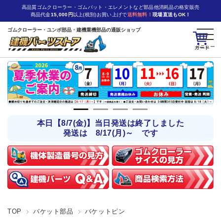
高品質ゴムクローラー・ゴムパット・エレメントなど部品他消耗品の格安販売
商品代金
15,000円
以上(税別)お買い上げで
送料無料！
現場直送もOK！
ゴムクローラー・ユンボ部品・建機重機部品の通販ショップ
カート
本日【8/7(金)】当日発送は終了しました
発送は 8/17(月)～ です
TOP
バケット部品
バケットピン