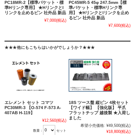
PC18MR-2【標準バケット・標
PC45MR-5 45φ 247.5mm【標
準Hリンク専用】 ★HリンクとI
準バケット・標準Hリンク専
リンクを止めるピン 社外品 新品
用】 ★HリンクとIリンクを止め
るピン 社外品 新品
¥7,000
(税込)
¥7,600
(税込)
★★★他にもこちらはいかがでしょうか？★★★
エレメント セット コマツ
18S ツース盤 縦ピン 4枚セット
PC30MR-3 【O-574 F-573 A-
【ワイド幅】 【強化版】 平爪
407AB H-119】
フラットチップ 越後製 ★入荷し
ました
¥12,560
(税込)
希望小売価格:
¥49,500
(税込)
数量：
セット
¥18,800
(税込)