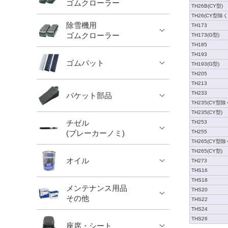
ゴムクローラー
TH26B(CY型)
TH26(CY型除く
除雪機用
TH173
ゴムクローラー
TH173(G型)
TH185
TH193
ゴムパット
TH193(G型)
TH205
TH213
TH233
バケット部品
TH235(CY型除
TH235(CY型)
チゼル
TH253
(ブレーカーノミ)
TH255
TH265(CY型除
TH265(CY型)
オイル
TH273
THS16
THS18
メンテナンス用品
THS20
その他
THS22
THS24
THS26
座席・シート