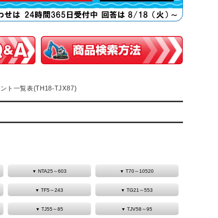
ト一覧表(TH18-TJX87)
NTA25～603
T70～10520
TF5～243
TG21～553
TJ55～85
TJV58～95