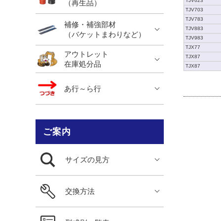
TJV623
（再生品）
TJV703
TJV783
補修・補強部材
TJV883
（バケットまわりなど）
TJV983
TJX77
アウトレット
TJX87
在庫処分品
TJX87
あ行～ら行
ご案内
サイズの見方
交換方法