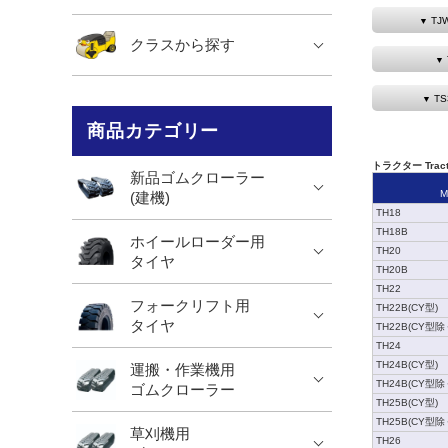
TJ
クラスから探す
TS
商品カテゴリー
トラクター Tract
新品ゴムクローラー
M
(建機)
TH18
TH18B
ホイールローダー用
TH20
タイヤ
TH20B
TH22
フォークリフト用
TH22B(CY型)
タイヤ
TH22B(CY型除
TH24
TH24B(CY型)
運搬・作業機用
TH24B(CY型除
ゴムクローラー
TH25B(CY型)
TH25B(CY型除
草刈機用
TH26