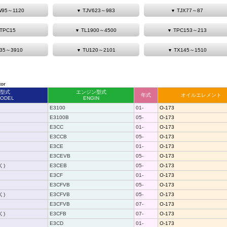
W95～1120
TJV623～983
TJX77～87
TPC15
TL1900～4500
TPC153～213
35～3910
TU120～2101
TX145～1510
or
型式
エンジン型式
年式
オイルエレメント
ODEL
ENGIN
E3100
01-
O-173
E3100B
05-
O-173
E3CC
01-
O-173
E3CCB
05-
O-173
E3CE
01-
O-173
E3CEVB
05-
O-173
く)
E3CEB
05-
O-173
E3CF
01-
O-173
E3CFVB
05-
O-173
く)
E3CFVB
05-
O-173
E3CFVB
07-
O-173
く)
E3CFB
07-
O-173
E3CD
01-
O-173