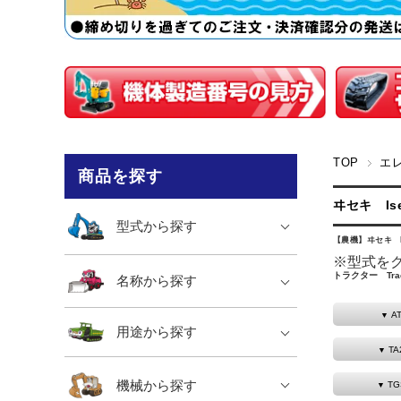
TOP
エ
商品を探す
ヰセキ Is
型式から探す
【農機】ヰセキ Is
※型式を
トラクター Trac
名称から探す
A
用途から探す
TA
機械から探す
TG