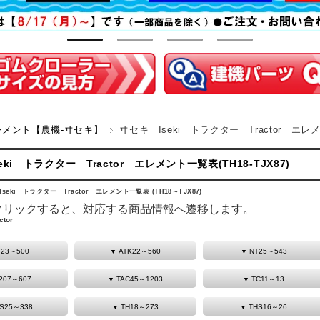
レメント【農機-ヰセキ】
ヰセキ Iseki トラクター Tractor エレメン
eki トラクター Tractor エレメント一覧表(TH18-TJX87)
eki トラクター Tractor エレメント一覧表 (TH18～TJX87)
クリックすると、対応する商品情報へ遷移します。
tor
T23～500
ATK22～560
NT25～543
207～607
TAC45～1203
TC11～13
S25～338
TH18～273
THS16～26