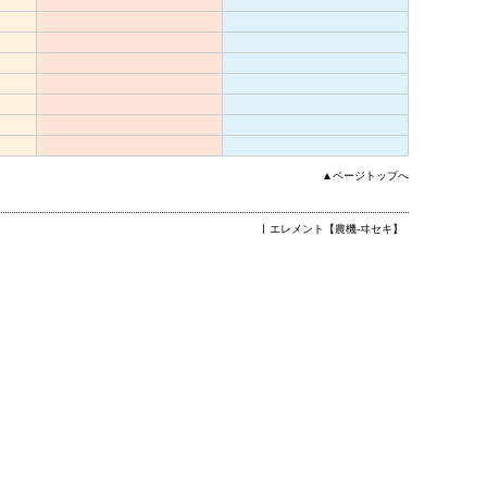
▲ページトップへ
エレメント【農機-ヰセキ】