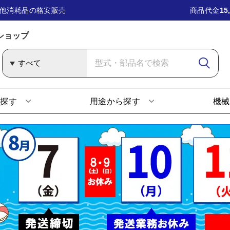
他消耗品の格安販売
商品代金
15
ショップ
ら探す
用途から探す
機械