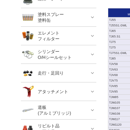
塗料スプレー
M
塗料缶
TJ55
TJ55S1.GWL
TJ65
エレメント
TJ65.S1
フィルター
TJ75
TJ75
シリンダー
TJ75S1.GWL
O/Hシールセット
TJ85
TJV58
TJV63
走行・足回り
TJV68
TJV75
TJV85
アタッチメント
TJV95
TJW95
TJW105
道板
TJW107
(アルミブリッジ)
TJW108
TJW117
TJW1120
リビルト品