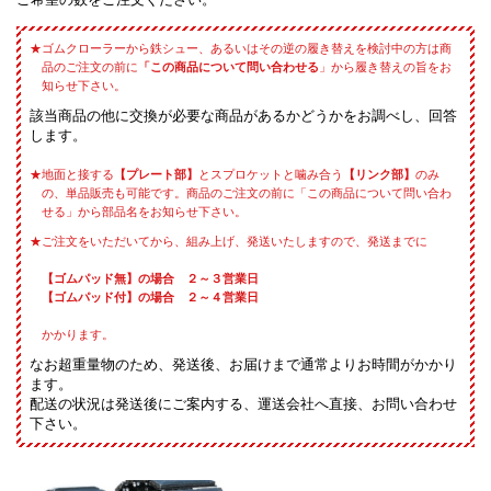
ゴムクローラーから鉄シュー、あるいはその逆の履き替えを検討中の方は商
品のご注文の前に
「この商品について問い合わせる
」から履き替えの旨をお
知らせ下さい。
該当商品の他に交換が必要な商品があるかどうかをお調べし、回答
します。
地面と接する
【プレート部】
とスプロケットと噛み合う
【リンク部】
のみ
の、単品販売も可能です。商品のご注文の前に「この商品について問い合わ
せる」から部品名をお知らせ下さい。
ご注文をいただいてから、組み上げ、発送いたしますので、発送までに
【ゴムパッド無】の場合 ２～３営業日
【ゴムパッド付】の場合 ２～４営業日
かかります。
なお超重量物のため、発送後、お届けまで通常よりお時間がかかり
ます。
配送の状況は発送後にご案内する、運送会社へ直接、お問い合わせ
下さい。