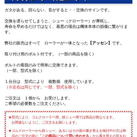
ガタがある、回らない、音がすると・・交換のサインです。
交換を遅らせてしまうと、シュー（クローラー）が摩耗し、
寿命を早めるだけではなく、最悪の場合は機体本体の損傷に繋がりま
す。
弊社の販売はすべて ローラーが一体となった
【アッセン】
です。
取り付け用のボルト付です。（一部の商品を除く）
ボルトの着脱のみで簡単に交換できます。
（一部、型式を除く）
１台分は 型式により 複数個 使用しています。
（※左右は同じです。一部、型式を除く）
ご注文は １個から お受けします。
ご希望の必要数をご注文ください。
型式により、ゴムクローラー用、鉄シュー用では商品が異なります。
お間違ないように、ご注文をお願いします。
ゴムクローラーから鉄シュー、あるいはその逆の履き替えを検討中の方は商
品のご注文の前に
「この商品について問い合わせる」
から履き替えの旨をお