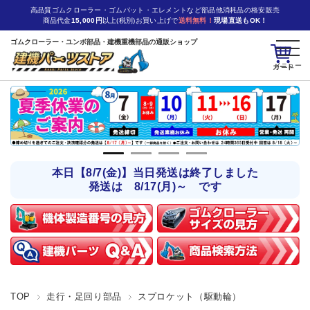
高品質ゴムクローラー・ゴムパット・エレメントなど部品他消耗品の格安販売
商品代金
15,000円
以上(税別)お買い上げで
送料無料！
現場直送もOK！
ゴムクローラー・ユンボ部品・建機重機部品の通販ショップ
カート
本日【8/7(金)】当日発送は終了しました
発送は 8/17(月)～ です
TOP
走行・足回り部品
スプロケット（駆動輪）