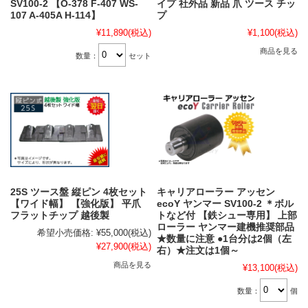
SV100-2 【O-378 F-407 WS-
イプ 社外品 新品 爪 ツース チッ
107 A-405A H-114】
プ
¥11,890
(税込)
¥1,100
(税込)
商品を見る
数量：
セット
25S ツース盤 縦ピン 4枚セット
キャリアローラー アッセン
【ワイド幅】 【強化版】 平爪
ecoY ヤンマー SV100-2 ＊ボル
フラットチップ 越後製
トなど付 【鉄シュー専用】 上部
ローラー ヤンマー建機推奨部品
希望小売価格:
¥55,000
(税込)
★数量に注意 ●1台分は2個（左
¥27,900
(税込)
右）★注文は1個～
商品を見る
¥13,100
(税込)
数量：
個