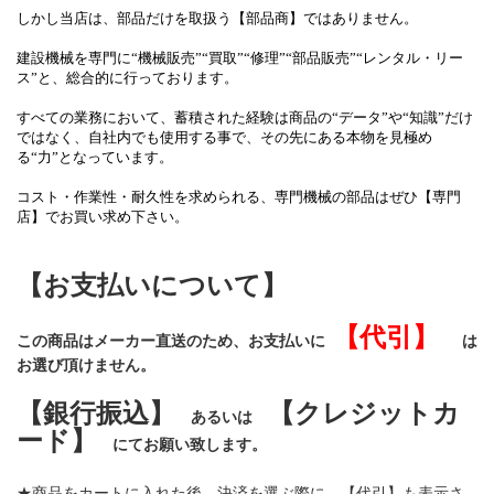
しかし当店は、部品だけを取扱う【部品商】ではありません。
建設機械を専門に
“機械販売”“買取”“修理”“部品販売”“レンタル・リー
ス”
と、総合的に行っております。
すべての業務において、蓄積された経験は商品の“データ”や“知識”だけ
ではなく、自社内でも使用する事で、その先にある本物を見極め
る“力”となっています。
コスト・作業性・耐久性を求められる、専門機械の部品はぜひ【専門
店】でお買い求め下さい。
【お支払いについて】
【代引】
この商品はメーカー直送のため、お支払いに
は
お選び頂けません。
【銀行振込】
【クレジットカ
あるいは
ード】
にてお願い致します。
★商品をカートに入れた後、決済を選ぶ際に、【代引】も表示さ