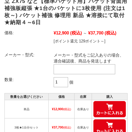
立 ZX75 など【標準バケット用】バケット背面用
補強板縦張 ★1台のバケットに3枚使用 (注文は1
枚～) バケット補強 修理用 新品 ★溶接にて取付
★納期４～6日
¥12,900
(税込)
¥37,700
(税込)
価格:
～
[ポイント還元 129ポイント～]
メーカー・型式:
メーカー・型式をご記入ありの場合、
適合確認後、商品を発送します
数量:
個
数量をお選びください
価格
在庫
購入
¥12,900
単品
(税込)
在庫あり
¥37,700
3枚★1台分セット
(税込)
在庫あり