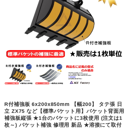
R付補強板 6x200x850mm 【幅200】 タテ張 日
立 ZX75 など【標準バケット用】バケット背面用
補強板縦張 ★1台のバケットに3枚使用 (注文は1
枚～) バケット補強 修理用 新品 ★溶接にて取付