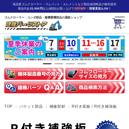
高品質ゴムクローラー・ゴムパット・エレメントなど部品他消耗品の格安販売
商品代金
15,000円
以上(税別)お買い上げで
送料無料！
現場直送もOK！
ゴムクローラー・ユンボ部品・建機重機部品の通販ショップ
カート
TOP
バケット部品
補修部材
R付き底板 / R付き補強板