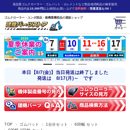
高品質ゴムクローラー・ゴムパット・エレメントなど部品他消耗品の格安販売
商品代金
15,000円
以上(税別)お買い上げで
送料無料！
現場直送もOK！
ゴムクローラー・ユンボ部品・建機重機部品の通販ショップ
カート
本日【8/7(金)】当日発送は終了しました
発送は 8/17(月)～ です
TOP
ゴムパット
1台分セット
600幅 セット