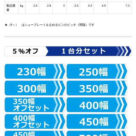
製品重
kg
2.6
2.8
3
2.6
4.3
4.9
7.5
量
★（P～） はシュープレートを止めるピンのピッチ（間隔）です