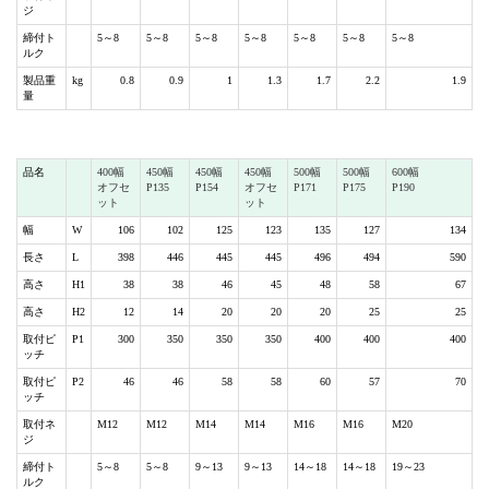
ジ
締付ト
5～8
5～8
5～8
5～8
5～8
5～8
5～8
ルク
製品重
kg
0.8
0.9
1
1.3
1.7
2.2
1.9
量
品名
400幅
450幅
450幅
450幅
500幅
500幅
600幅
オフセ
P135
P154
オフセ
P171
P175
P190
ット
ット
幅
W
106
102
125
123
135
127
134
長さ
L
398
446
445
445
496
494
590
高さ
H1
38
38
46
45
48
58
67
高さ
H2
12
14
20
20
20
25
25
取付ピ
P1
300
350
350
350
400
400
400
ッチ
取付ピ
P2
46
46
58
58
60
57
70
ッチ
取付ネ
M12
M12
M14
M14
M16
M16
M20
ジ
締付ト
5～8
5～8
9～13
9～13
14～18
14～18
19～23
ルク