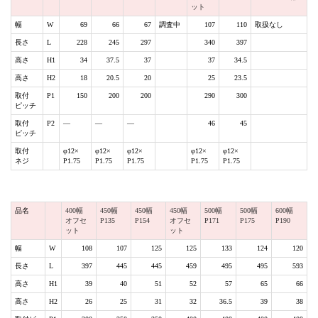
ット
幅
W
69
66
67
調査中
107
110
取扱なし
長さ
L
228
245
297
340
397
高さ
H1
34
37.5
37
37
34.5
高さ
H2
18
20.5
20
25
23.5
取付
P1
150
200
200
290
300
ピッチ
取付
P2
―
―
―
46
45
ピッチ
取付
φ12×
φ12×
φ12×
φ12×
φ12×
ネジ
P1.75
P1.75
P1.75
P1.75
P1.75
品名
400幅
450幅
450幅
450幅
500幅
500幅
600幅
オフセ
P135
P154
オフセ
P171
P175
P190
ット
ット
幅
W
108
107
125
125
133
124
120
長さ
L
397
445
445
459
495
495
593
高さ
H1
39
40
51
52
57
65
66
高さ
H2
26
25
31
32
36.5
39
38