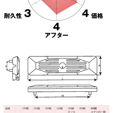
品名
230幅
250幅
300幅
350幅
350幅
400幅
400幅
オフセ
コマツの一部