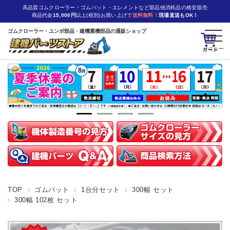
高品質ゴムクローラー・ゴムパット・エレメントなど部品他消耗品の格安販売
商品代金
15,000円
以上(税別)お買い上げで
送料無料！
現場直送もOK！
ゴムクローラー・ユンボ部品・建機重機部品の通販ショップ
カート
TOP
ゴムパット
1台分セット
300幅 セット
300幅 102枚 セット