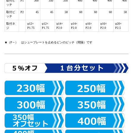
取付ピ
P1
300
350
350
400
400
400
400
ッチ
取付ピ
P2
45
45
58
60
60
60
58
ッチ
取付ネ
φ12×
φ12×
φ14×
φ14×
φ16×
φ16×
φ20×
ジ
P1.75
P1.75
P2.0
P2.0
P2.0
P2.0
P2.5
★（P～） はシュープレートを止めるピンのピッチ（間隔）です