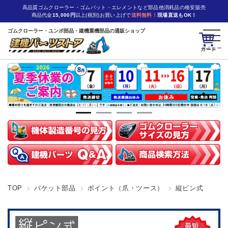
高品質ゴムクローラー・ゴムパット・エレメントなど部品他消耗品の格安販売
商品代金
15,000円
以上(税別)お買い上げで
送料無料！
現場直送もOK！
ゴムクローラー・ユンボ部品・建機重機部品の通販ショップ
カート
TOP
バケット部品
ポイント（爪・ツース）
縦ピン式