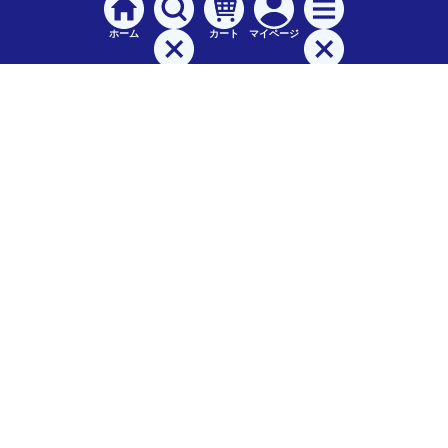
ホーム
カート
マイページ
検索
メニュー
ご
利用案内
お支払について（手数料）
配送料について
納期（配送）について
領収書・請求書・納品書について
交換・返品について
保証について