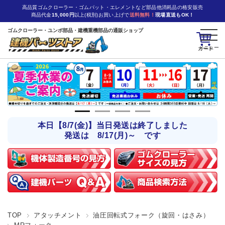
高品質ゴムクローラー・ゴムパット・エレメントなど部品他消耗品の格安販売
商品代金
15,000円
以上(税別)お買い上げで
送料無料！
現場直送もOK！
ゴムクローラー・ユンボ部品・建機重機部品の通販ショップ
カート
本日【8/7(金)】当日発送は終了しました
発送は 8/17(月)～ です
TOP
アタッチメント
油圧回転式フォーク（旋回・はさみ）