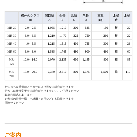
機体のクラス
開口幅
全長
爪幅
爪長
重量
爪構
爪幅
(t)
A
B
C
D
（kg）
造
MR-20
2.0～2.5
1,055
1,210
300
585
150
板
22
MR-30
3.0～3.5
1,210
1,470
325
750
260
板
22
MR-40
4.0～5.5
1,215
1,515
430
755
300
板
28
MR-60
6.0～8.0
1,535
1,745
490
900
460
箱
60
MR-
10.0～14.0
2,070
2,135
630
1,195
800
箱
85
120
MR-
17.0～20.0
2,370
2,510
800
1,375
1,500
箱
110
200
取付ショベル重量はメーカーにより異なる場合があります
予告なしに仕様変更する場合がありますので、ご了承ください
電磁弁内蔵式もあります
爪の形状の特殊仕様（木材用・岩用など）も取扱あります
お問合せください
ご案内