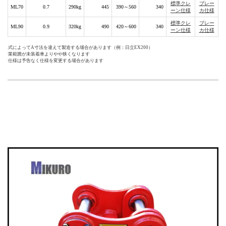
標準クレ
ブレー
ML70
0.7
290kg
445
390～560
340
ーン仕様
カ仕様
標準クレ
ブレー
ML90
0.9
320kg
490
420～600
340
ーン仕様
カ仕様
型式によってA寸法を違えて製造する場合があります（例：日立EX200）
作業範囲が未装着車よりやや狭くなります
本仕様は予告なく仕様を変更する場合があります