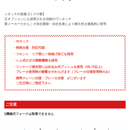
ワンタッチの老舗【ミクロ製】
純正オプションにも採用される信頼のワンタッチ
専業メーカーだからこそ自社開発・自社生産により耐久性を徹底的に研究
・Ｍロック
・特殊仕様 対応可能
・フロント・リア部に一体曲げ加工を採用
・シム式のガタ調整機構を採用
・リンケージ接合部にはめ込み式ブッシュを採用（ML70以上）
ブレーカ使用時の衝撃をやわらげます（ブレーカ仕様使用時のみ）
・標準クレーン仕様・ブレーカ仕様 がございます
ご注文時にご指定下さい
ご注意
2点機械式フォークは装着できません