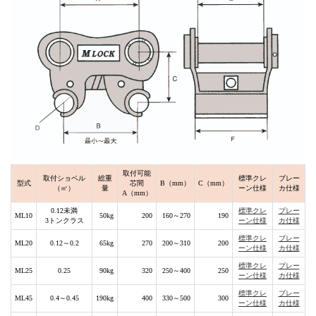
取付可能
取付ショベル
総重
標準クレ
ブレー
型式
芯間
B（mm）
C（mm）
（㎥）
量
ーン仕様
カ仕様
A（mm）
0.12未満
標準クレ
ブレー
ML10
50kg
200
160～270
190
3トンクラス
ーン仕様
カ仕様
標準クレ
ブレー
ML20
0.12～0.2
65kg
270
200～310
200
ーン仕様
カ仕様
標準クレ
ブレー
ML25
0.25
90kg
320
250～400
250
ーン仕様
カ仕様
標準クレ
ブレー
ML45
0.4～0.45
190kg
400
330～500
300
ーン仕様
カ仕様