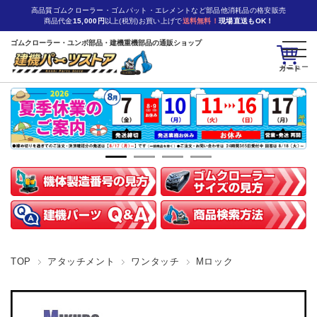
高品質ゴムクローラー・ゴムパット・エレメントなど部品他消耗品の格安販売
商品代金
15,000円
以上(税別)お買い上げで
送料無料！
現場直送もOK！
ゴムクローラー・ユンボ部品・建機重機部品の通販ショップ
カート
TOP
アタッチメント
ワンタッチ
Mロック