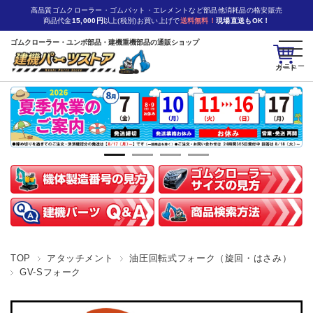
高品質ゴムクローラー・ゴムパット・エレメントなど部品他消耗品の格安販売
商品代金
15,000円
以上(税別)お買い上げで
送料無料！
現場直送もOK！
ゴムクローラー・ユンボ部品・建機重機部品の通販ショップ
カート
TOP
アタッチメント
油圧回転式フォーク（旋回・はさみ）
GV-Sフォーク