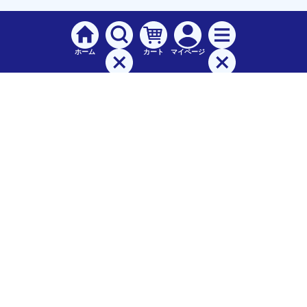
ホーム
カート
マイページ
検索
メニュー
ご
利用案内
お支払について（手数料）
配送料について
納期（配送）について
領収書・請求書・納品書について
交換・返品について