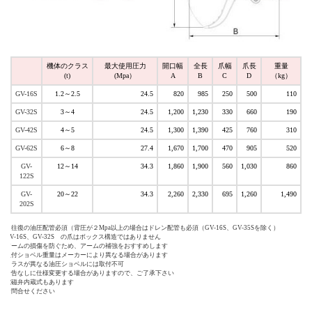
機体のクラス
最大使用圧力
開口幅
全長
爪幅
爪長
重量
(t)
(Mpa）
A
B
C
D
（kg）
GV-16S
1.2～2.5
24.5
820
985
250
500
110
GV-32S
3～4
24.5
1,200
1,230
330
660
190
GV-42S
4～5
24.5
1,300
1,390
425
760
310
GV-62S
6～8
27.4
1,670
1,700
470
905
520
GV-
12～14
34.3
1,860
1,900
560
1,030
860
122S
GV-
20～22
34.3
2,260
2,330
695
1,260
1,490
202S
２往復の油圧配管必須（背圧が２Mpa以上の場合はドレン配管も必須（GV-16S、GV-35Sを除く）
GV-16S、GV-32S の爪はボックス構造ではありません
アームの損傷を防ぐため、アームの補強をおすすめします
取付ショベル重量はメーカーにより異なる場合があります
クラスが異なる油圧ショベルには取付不可
予告なしに仕様変更する場合がありますので、ご了承下さい
電磁弁内蔵式もあります
お問合せください