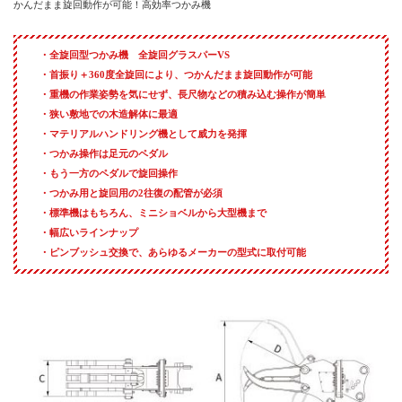
つかんだまま旋回動作が可能！高効率つかみ機
全旋回型つかみ機 全旋回グラスパーVS
首振り＋360度全旋回により、つかんだまま旋回動作が可能
重機の作業姿勢を気にせず、長尺物などの積み込む操作が簡単
狭い敷地での木造解体に最適
マテリアルハンドリング機として威力を発揮
つかみ操作は足元のペダル
もう一方のペダルで旋回操作
つかみ用と旋回用の2往復の配管が必須
標準機はもちろん、ミニショベルから大型機まで
幅広いラインナップ
ピンブッシュ交換で、あらゆるメーカーの型式に取付可能