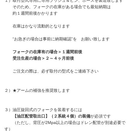
１）取付型式専用に専用ブッシュ＆ピン、ホースを製造致します
そのため、フォークの在庫がある場合でも最短納期は
約１週間前後かかります
在庫はかなり流動的となります
“お急ぎの場合は事前に納期確認”を お願い致します
フォークの在庫有の場合＞１週間前後
受注生産の場合＞２～４ヶ月前後
ご注文の際は、必ず取付の型式をご連絡下さい
２）★アームの補強を推奨致します
３）油圧旋回式のフォークを装着するには
【油圧配管取出口】（２系統４個）の装備
が必須です
（ただし、背圧が2Mpa以上の場合はドレン配管が別途必要で
す）