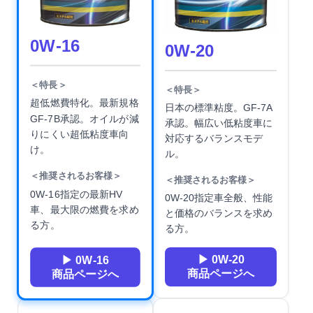
0W-16
0W-20
＜特長＞
＜特長＞
超低燃費特化。最新規格
日本の標準粘度。GF-7A
GF-7B承認。オイルが減
承認。幅広い低粘度車に
りにくい超低粘度車向
対応するバランスモデ
け。
ル。
＜推奨されるお客様＞
＜推奨されるお客様＞
0W-16指定の最新HV
0W-20指定車全般、性能
車、最大限の燃費を求め
と価格のバランスを求め
る方。
る方。
▶ 0W-20
▶ 0W-16
商品ページへ
商品ページへ