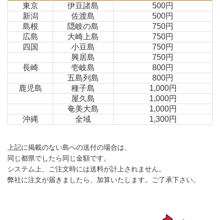
東京
伊豆諸島
500円
新潟
佐渡島
500円
島根
隠岐の島
750円
広島
大崎上島
750円
四国
小豆島
750円
興居島
750円
長崎
壱岐島
800円
五島列島
800円
鹿児島
種子島
1,000円
屋久島
1,000円
奄美大島
1,000円
沖縄
全域
1,300円
上記に掲載のない島への送付の場合は、
同じ都県でしたら同じ金額です。
システム上、ご注文時には送料が計上されません。
弊社に注文が届きましたら、加算いたします。ご了承下さい。