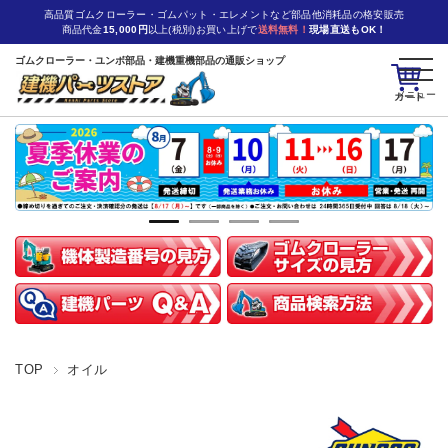
高品質ゴムクローラー・ゴムパット・エレメントなど部品他消耗品の格安販売
商品代金
15,000円
以上(税別)お買い上げで
送料無料！
現場直送もOK！
ゴムクローラー・ユンボ部品・建機重機部品の通販ショップ
カート
TOP
オイル