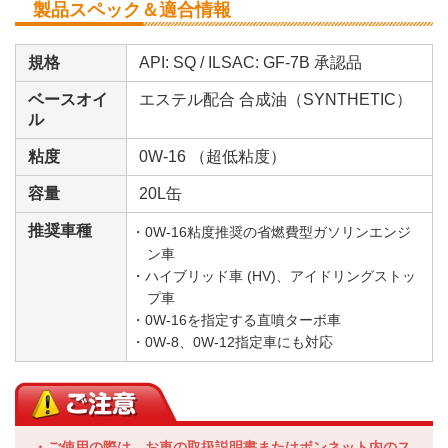
製品スペック＆適合情報
規格
API: SQ / ILSAC: GF-7B 承認品
ベースオイ
エステル配合 合成油（SYNTHETIC）
ル
粘度
0W-16 （超低粘度）
容量
20L缶
推奨車種
・0W-16粘度推奨の省燃費型ガソリンエンジ
ン車
・ハイブリッド車 (HV)、アイドリングストッ
プ車
・0W-16を指定する直噴ターボ車
・0W-8、0W-12指定車にも対応
・ご使用の際は、お車の取扱説明書またはボンネット内のス