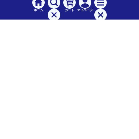
ホーム
カート
マイページ
検索
メニュー
ご
利用案内
お支払について（手数料）
配送料について
納期（配送）について
領収書・請求書・納品書について
交換・返品について
保証について