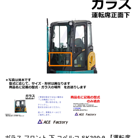
ガラス フロント 下 コベルコ SK200-9 【運転席