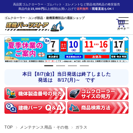
高品質ゴムクローラー・ゴムパット・エレメントなど部品他消耗品の格安販売
商品代金
15,000円
以上(税別)お買い上げで
送料無料！
現場直送もOK！
ゴムクローラー・ユンボ部品・建機重機部品の通販ショップ
カート
本日【8/7(金)】当日発送は終了しました
発送は 8/17(月)～ です
TOP
メンテナンス用品・その他
ガラス