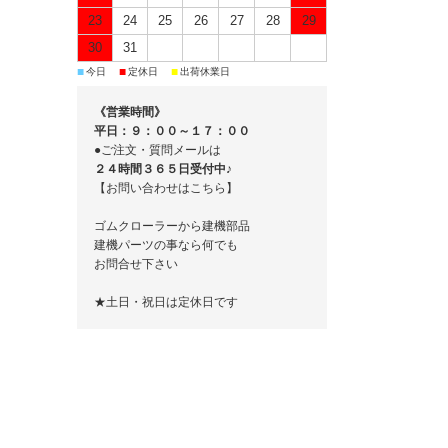
23
24
25
26
27
28
29
30
31
■
■
■
今日
定休日
出荷休業日
《営業時間》
平日：９：００～１７：００
●ご注文・質問メールは
２４時間３６５日受付中♪
【お問い合わせはこちら】
ゴムクローラーから建機部品
建機パーツの事なら何でも
お問合せ下さい
★土日・祝日は定休日です