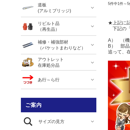
5件中1件～
道板
(アルミブリッジ)
★上記に
リビルト品
下記の「
（再生品）
A） （
補修・補強部材
B） 部
（バケットまわりなど）
追って、
アウトレット
在庫処分品
あ行～ら行
ご案内
サイズの見方