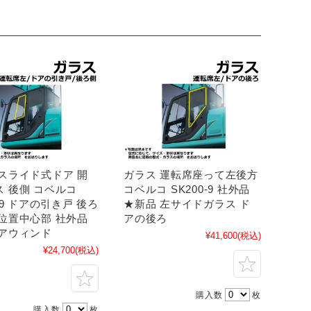
 スライド式ドア 開
ガラス 運転席座って左後方
 後側 コベルコ
コベルコ SK200-9 社外品
0-9 ドアの引き戸 後ろ
★新品 左サイドガラス ド
穴位置中心部 社外品
アの後ろ
ドアウィンド
¥41,600
(税込)
¥24,700
(税込)
購入数
枚
購入数
枚