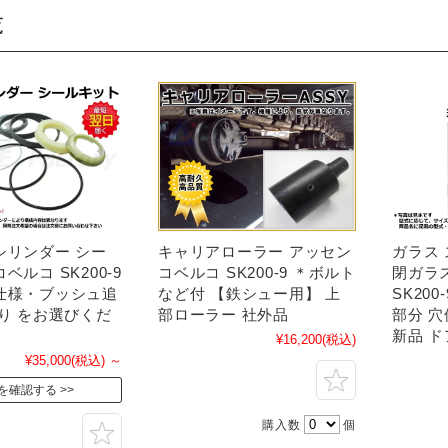
覧
シリンダー シー
キャリアローラー アッセン
ガラス
ベルコ SK200-9
コベルコ SK200-9 ＊ボルト
閉ガラス
仕様・ブッシュ追
など付 【鉄シュー用】 上
SK20
あり をお選びくだ
部ローラー 社外品
部分 
新品 
¥16,200
(税込)
¥35,000
(税込)
～
を確認する
購入数
個