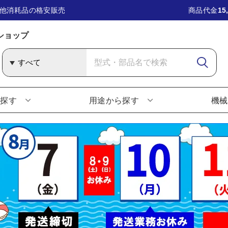
他消耗品の格安販売
商品代金
15
ショップ
ら探す
用途から探す
機械