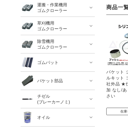
運搬・作業機用
商品一
ゴムクローラー
草刈機用
ゴムクローラー
除雪機用
ゴムクローラー
ゴムパット
バケット 
ルキット コ
バケット部品
社外品 ★
加 なし/
さい
チゼル
(ブレーカーノミ)
在庫
オイル