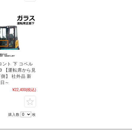
ロント 下 コベル
0-9 【運転席から見
側】 社外品 新
2日～
¥22,400
(税込)
購入数
枚