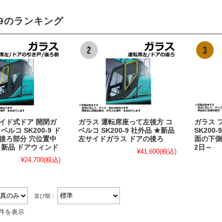
0-9のランキング
イド式ドア 開閉ガ
ガラス 運転席座って左後方 コ
ガラス 
ベルコ SK200-9 ド
ベルコ SK200-9 社外品 ★新品
SK200
後ろ部分 穴位置中
左サイドガラス ドアの後ろ
面の下側
 新品 ドアウィンド
2日～
¥41,600
(税込)
¥24,700
(税込)
並び順：
5件を表示