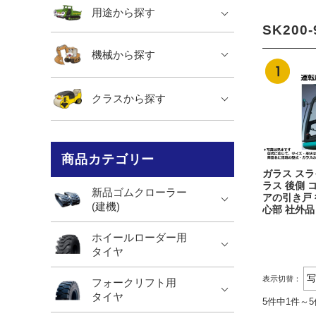
用途から探す
SK20
機械から探す
クラスから探す
商品カテゴリー
ガラス スラ
ラス 後側 コ
新品ゴムクローラー
アの引き戸 
(建機)
心部 社外品
ホイールローダー用
タイヤ
表示切替：
フォークリフト用
タイヤ
5件中1件～