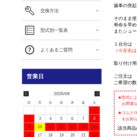
歯車の突起
交換方法
そのまま使
寿命を早め
型式別一覧表
またシュー
１台分は 
よくあるご質問
（※左右は
取り付け用
ご注文は 
ご希望の数
2026/08
型式に
日
月
火
水
木
金
土
お間違
1
ゴムク
2
3
4
5
6
7
8
をお知
9
10
11
12
13
14
15
該当商品
16
17
18
19
20
21
22