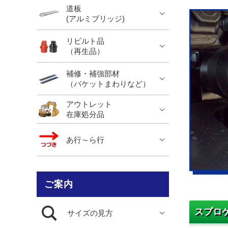
道板
(アルミブリッジ)
リビルト品
（再生品）
補修・補強部材
（バケットまわりなど）
アウトレット
在庫処分品
あ行～ら行
ご案内
スプロ
サイズの見方