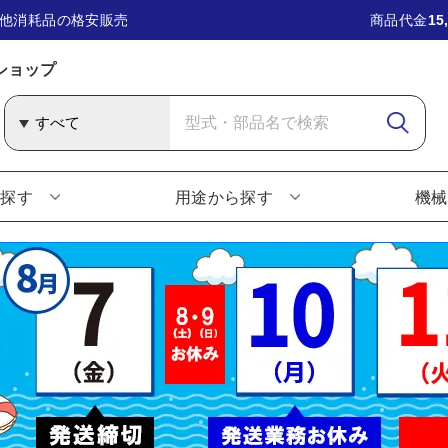
他消耗品の格安販売
商品代金
15
ショップ
ら探す
用途から探す
機械