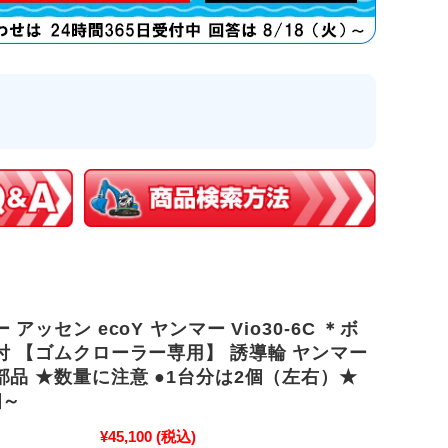
アッセン ecoY ヤンマー Vio30-6C ＊ボ
付 【ゴムクローラー専用】 誘導輪 ヤンマー
部品 ★数量に注意 ●1台分は2個（左右）★
個～
¥45,100
(税込)