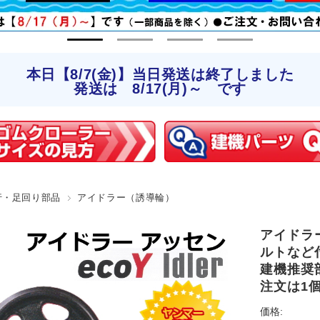
本日【8/7(金)】当日発送は終了しました
発送は 8/17(月)～ です
行・足回り部品
アイドラー（誘導輪）
アイドラー 
ルトなど
建機推奨
注文は1
価格: