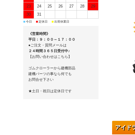
23
24
25
26
27
28
29
30
31
■
■
■
今日
定休日
出荷休業日
《営業時間》
平日：９：００～１７：００
●ご注文・質問メールは
２４時間３６５日受付中♪
【お問い合わせはこちら】
ゴムクローラーから建機部品
建機パーツの事なら何でも
お問合せ下さい
★土日・祝日は定休日です
アイド