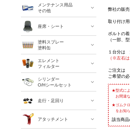
メンテナンス用品
弊社の販売
その他
取り付け用
座席・シート
ボルトの着
（一部、型
塗料スプレー
塗料缶
１台分は 
（※左右は
エレメント
フィルター
ご注文は 
ご希望の必
シリンダー
O/Hシールセット
型式に
お間違
走行・足回り
ゴムク
をお知
アタッチメント
該当商品