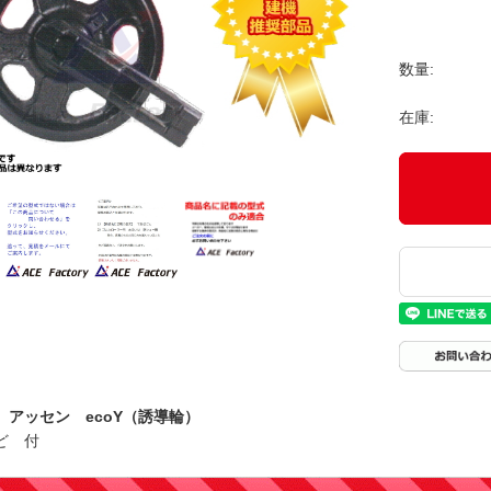
数量:
在庫:
 アッセン ecoY（誘導輪）
ど 付